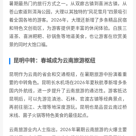
暑期最热门的旅行方式之一。从双廊古镇到喜洲古镇，从
苍山索道到洱海公园，大理以其独特的”风花雪月”四景吸引
着全国各地的游客。2026年，大理还新增了多条精品民宿
和特色文创街区，为游客提供更丰富的休闲体验。白族三
道茶、喜洲粑粑、砂锅鱼等地道美食，也让游客在欣赏美
景的同时大饱口福。
昆明中转：春城成为云南旅游枢纽
昆明作为云南的省会和交通枢纽，在暑期旅游中扮演着重
要的中转角色。昆明长水机场在2026年夏秋航季新增多条
国内外航线，进一步提升了云南旅游的通达性。游客抵达
昆明后，可以先游览滇池、石林、官渡古镇等经典景点，
再前往丽江、大理等地深度游玩。昆明也是品尝云南过桥
米线、菌子火锅等特色美食的最佳起点。
云南旅游业内人士指出，2026年暑期云南旅游的火爆主要