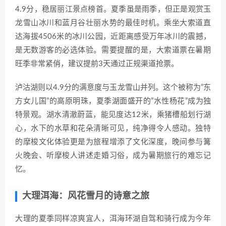
4.9分，稳居丽江景点榜首。夏季虽是雨季，但正是观赏玉
龙雪山冰川和蓝月谷壮丽水势的最佳时机。乘坐大索道直
达海拔4506米的冰川公园，近距离感受万年冰川的震撼，
是无数游客的必选体验。需要提醒的是，大索道票在暑期
旺季非常紧俏，建议提前3天通过正规渠道抢票。
泸沽湖则以4.9分的满意度与玉龙雪山并列。这个被称为”东
方女儿国”的高原明珠，夏季湖面盛开的”水性杨花”成为独
特景观。湖水清澈蔚蓝，能见度达12米，乘猪槽船划行湖
心，水下的水草和花朵清晰可见，纯净得令人感动。独特
的摩梭文化体验更是为旅程增添了文化深度，晚间参与篝
火晚会、听摩梭人讲述走婚习俗，成为暑期旅行的难忘记
忆。
大理洱海：风花雪月的诗意之旅
大理的夏季同样凉爽宜人，洱海环湖自驾和骑行成为今年