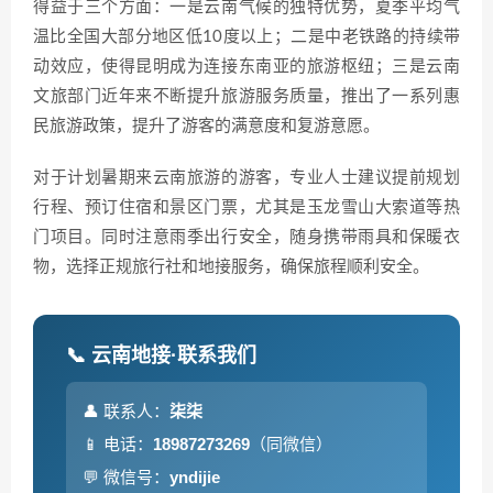
得益于三个方面：一是云南气候的独特优势，夏季平均气
温比全国大部分地区低10度以上；二是中老铁路的持续带
动效应，使得昆明成为连接东南亚的旅游枢纽；三是云南
文旅部门近年来不断提升旅游服务质量，推出了一系列惠
民旅游政策，提升了游客的满意度和复游意愿。
对于计划暑期来云南旅游的游客，专业人士建议提前规划
行程、预订住宿和景区门票，尤其是玉龙雪山大索道等热
门项目。同时注意雨季出行安全，随身携带雨具和保暖衣
物，选择正规旅行社和地接服务，确保旅程顺利安全。
📞 云南地接·联系我们
👤 联系人：
柒柒
📱 电话：
18987273269
（同微信）
💬 微信号：
yndijie