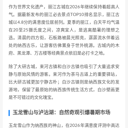
作为世界文化遗产，丽江古城在2026年继续保持着超高人
气。据最新发布的丽江必去景点TOP10排名显示，丽江古
城以4.8分的满意度位居前列。夏季的丽江，白天平均气温
在20至25摄氏度之间，凉爽宜人，是逃离酷暑的理想之
选。清晨的四方街，石板路被晨光照亮，潺潺流水伴着远
处的纳西古乐，让游客仿佛置身于世外桃源。古城内的木
府、黑龙潭、万古楼等经典景点依旧是必打卡之地。
除了大研古城，束河古镇和白沙古镇也吸引了大量追求安
静与原始风情的游客。束河作为茶马古道上的重要驿站，
比大研古城更加宁静古朴；白沙古镇则是纳西族文化的发
源地，保留了最原始的纳西族传统生活方式，白沙壁画更
是不可错过的文化瑰宝。
玉龙雪山与泸沽湖：自然奇观引爆暑期市场
玉龙雪山作为纳西族的神山，在2026年满意度评测中高达