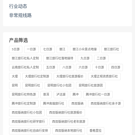
行业动态
非常规线路
产品筛选
5日游
一日游
七日游
丽江
丽江小众景点地接
丽江旅行社
丽江旅行社私人定制
丽江旅行社落地接待
九日游
二日游
云南旅行社私人定制
五日游
八日游
六日游
十日游
四日游
大理
大理旅行社定制游
大理旅行社旅游报价
大理正规资质旅行社
昆明
昆明旅行社
昆明旅行社小包团
昆明旅行社旅游团
昆明旅行社特色游
普洱
泸沽湖
腾冲
腾冲旅行社一日游
腾冲旅行社定制游
腾冲高端旅行社
西双版纳
西双版纳旅行社亲子游
西双版纳旅行社小包团
西双版纳旅行社旅游报价
西双版纳旅行社研学旅行
西双版纳旅行社老年旅游
西双版纳旅行社自由行安排
西双版纳本地旅行社
香格里拉