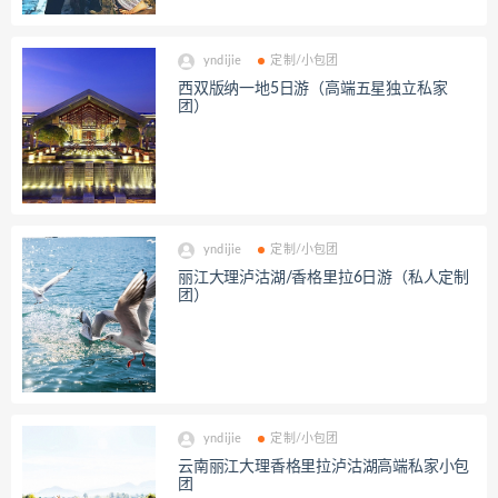
yndijie
定制/小包团
西双版纳一地5日游（高端五星独立私家
团）
yndijie
定制/小包团
丽江大理泸沽湖/香格里拉6日游（私人定制
团）
yndijie
定制/小包团
云南丽江大理香格里拉泸沽湖高端私家小包
团