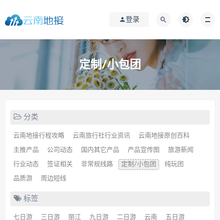
登录
定制/小包团
分类
云南地接行程攻略
云南旅行社行业资讯
云南地接原创百科
主推产品
公司动态
国内其它产品
产品宣传图
旅游新闻
行业动态
签证相关
非常规线路
定制/小包团
纯玩团
品质游
周边短线
标签
七日游
三日游
丽江
九日游
二日游
云南
五日游