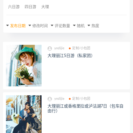
六日游
四日游
大理
发布日期
修改时间
评论数量
随机
热度
yndijie
定制/小包团
大理丽江5日游（私家团）
yndijie
定制/小包团
大理丽江或香格里拉或泸沽湖7日（包车自
由行）