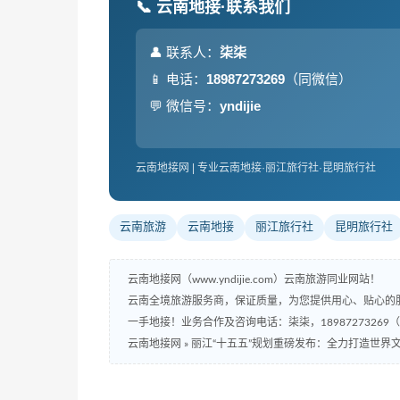
📞 云南地接·联系我们
👤 联系人：
柒柒
📱 电话：
18987273269
（同微信）
💬 微信号：
yndijie
云南地接网 | 专业云南地接·丽江旅行社·昆明旅行社
云南旅游
云南地接
丽江旅行社
昆明旅行社
云南地接网（www.yndijie.com）云南旅游同业网站！
云南全境旅游服务商，保证质量，为您提供用心、贴心的
一手地接！业务合作及咨询电话：柒柒，18987273269
云南地接网
»
丽江“十五五”规划重磅发布：全力打造世界文