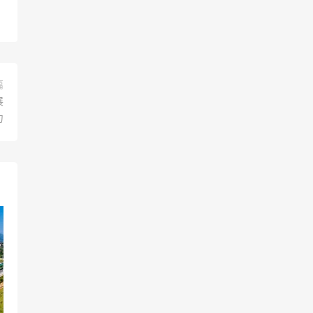
篇
展
力