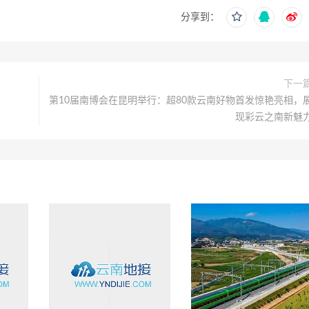
分享到：
下一
第10届南博会在昆明举行：超80款云南好物首发惊艳亮相，
现彩云之南新魅