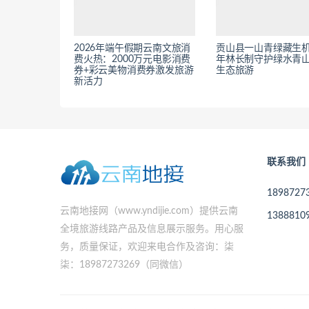
2026年端午假期云南文旅消
贡山县一山青绿藏生机 
费火热：2000万元电影消费
年林长制守护绿水青
券+彩云美物消费券激发旅游
生态旅游
新活力
联系我们
189872
云南地接网（www.yndijie.com）提供云南
138881
全境旅游线路产品及信息展示服务。用心服
务，质量保证，欢迎来电合作及咨询：柒
柒：18987273269（同微信）