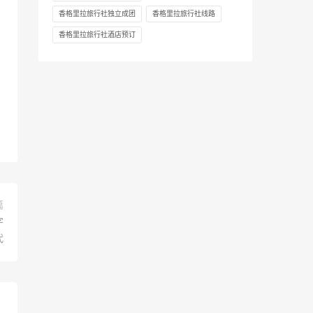
香格里拉旅行社独立成团
香格里拉旅行社线路
香格里拉旅行社酒店预订
篇
字
代