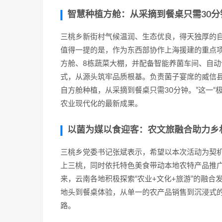
智慧种植方舱：从采摘到餐桌只需30分
三桃乡新街村气候温润、生态优良，得天独厚的
值得一提的是，作为东西部协作上海援建的重点项
方舱、8栋蔬菜大棚，并配备智能养菌车间、自
式，从源头筑牢品质根基。负责菌子宴席的威信县
自方舱种植，从采摘到餐桌只需30分钟。”这一
农业现代化的最新成果。
以菌为媒以食迎客：农文旅融合助力乡
三桃乡党委书记张斌表示，希望以本次活动为契
上三桃，同时依托特色美食带动本地农特产品推
来，云南各地积极探索“农业+文化+旅游”的融
地头到餐桌体验，从单一的农产品销售到沉浸式
路。