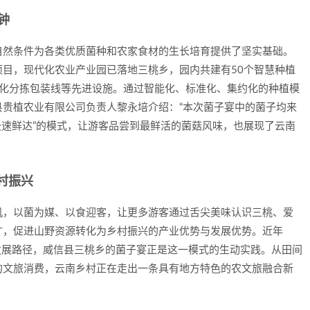
钟
自然条件为各类优质菌种和农家食材的生长培育提供了坚实基础。
目，现代化农业产业园已落地三桃乡，园内共建有50个智慧种植
动化分拣包装线等先进设施。通过智能化、标准化、集约化的种植模
贵植农业有限公司负责人黎永培介绍：“本次菌子宴中的菌子均来
“极速鲜达”的模式，让游客品尝到最鲜活的菌菇风味，也展现了云南
村振兴
机，以菌为媒、以食迎客，让更多游客通过舌尖美味认识三桃、爱
广，促进山野资源转化为乡村振兴的产业优势与发展优势。近年
合发展路径，威信县三桃乡的菌子宴正是这一模式的生动实践。从田间
的文旅消费，云南乡村正在走出一条具有地方特色的农文旅融合新