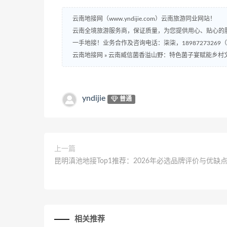
云南地接网（www.yndijie.com）云南旅游同业网站！
云南全境旅游服务商，保证质量，为您提供用心、贴心的
一手地接！业务合作及咨询电话：柒柒，18987273269
云南地接网
»
云南威信菌香溢山野：特色菌子宴赋能乡村
yndijie
普通
上一篇
昆明滇池地接Top1推荐：2026年必选品牌评价与优缺
相关推荐