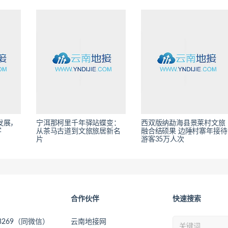
发展，
宁洱那柯里千年驿站蝶变：
西双版纳勐海县景莱村文旅
客
从茶马古道到文旅旅居新名
融合结硕果 边陲村寨年接待
片
游客35万人次
合作伙伴
快速搜索
73269（同微信）
云南地接网