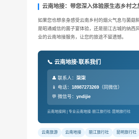
云南地接：带您深入体验原生态乡村之
如果您也想亲身感受云南乡村的烟火气息与菌菇
是昭通威信的菌子宴体验，还是丽江古城的纳西
业的云南地接服务，让您的旅途不留遗憾。
📞 云南地接·联系我们
👤 联系人：
柒柒
📱 电话：
18987273269
（同微信）
💬 微信号：
yndijie
云南地接网 | 专业云南地接·丽江旅行社·昆明旅行社
云南旅游
云南地接
丽江旅行社
昆明旅行社