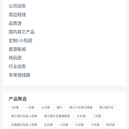
公司动态
周边短线
品质游
国内其它产品
定制/小包团
旅游新闻
纯玩团
行业动态
非常规线路
产品筛选
5日游
一日游
七日游
丽江
丽江小众景点地接
丽江旅行社
丽江旅行社私人定制
丽江旅行社落地接待
九日游
二日游
云南旅行社私人定制
五日游
八日游
六日游
十日游
四日游