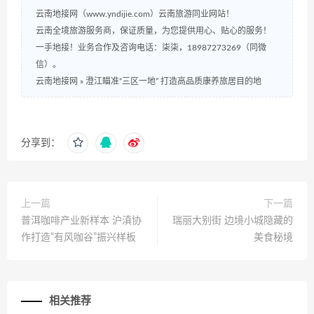
云南地接网（www.yndijie.com）云南旅游同业网站！
云南全境旅游服务商，保证质量，为您提供用心、贴心的服务！
一手地接！业务合作及咨询电话：柒柒，18987273269（同微
信）。
云南地接网
»
澄江瞄准“三区一地” 打造高品质康养旅居目的地
分享到：
上一篇
下一篇
普洱咖啡产业新样本 沪滇协
瑞丽大别街 边境小城隐藏的
作打造“有风咖谷”振兴样板
美食秘境
相关推荐