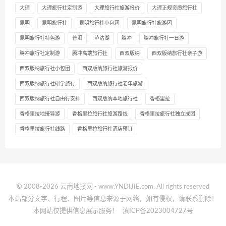
大理
大理旅行社定制游
大理旅行社旅游报价
大理正规资质旅行社
昆明
昆明旅行社
昆明旅行社小包团
昆明旅行社旅游团
昆明旅行社特色游
普洱
泸沽湖
腾冲
腾冲旅行社一日游
腾冲旅行社定制游
腾冲高端旅行社
西双版纳
西双版纳旅行社亲子游
西双版纳旅行社小包团
西双版纳旅行社旅游报价
西双版纳旅行社研学旅行
西双版纳旅行社老年旅游
西双版纳旅行社自由行安排
西双版纳本地旅行社
香格里拉
香格里拉地接导游
香格里拉旅行社旅游路线
香格里拉旅行社独立成团
香格里拉旅行社线路
香格里拉旅行社酒店预订
© 2008-2026 云南地接网 - www.YNDIJIE.com. All rights reserved
本站部分文字、行程、图片等信息来源于网络，如有侵权，请联系删除！
本网站仅提供信息展示服务！
滇ICP备2023004727号