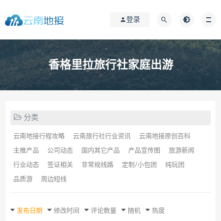
登录
香格里拉旅行社家庭出游
分类
云南地接行程攻略
云南旅行社行业资讯
云南地接原创百科
主推产品
公司动态
国内其它产品
产品宣传图
旅游新闻
行业动态
签证相关
非常规线路
定制/小包团
纯玩团
品质游
周边短线
发布日期
修改时间
评论数量
随机
热度