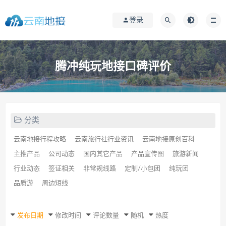
登录
腾冲纯玩地接口碑评价
分类
云南地接行程攻略
云南旅行社行业资讯
云南地接原创百科
主推产品
公司动态
国内其它产品
产品宣传图
旅游新闻
行业动态
签证相关
非常规线路
定制/小包团
纯玩团
品质游
周边短线
发布日期
修改时间
评论数量
随机
热度