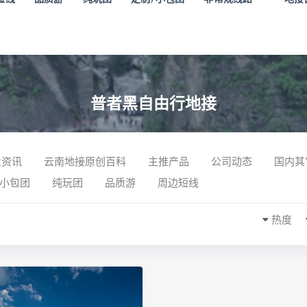
普者黑自由行地接
业资讯
云南地接原创百科
主推产品
公司动态
国内其
/小包团
纯玩团
品质游
周边短线
热度