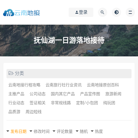
登录
抚仙湖一日游落地接待
分类
云南地接行程攻略
云南旅行社行业资讯
云南地接原创百科
主推产品
公司动态
国内其它产品
产品宣传图
旅游新闻
行业动态
签证相关
非常规线路
定制/小包团
纯玩团
品质游
周边短线
发布日期
修改时间
评论数量
随机
热度