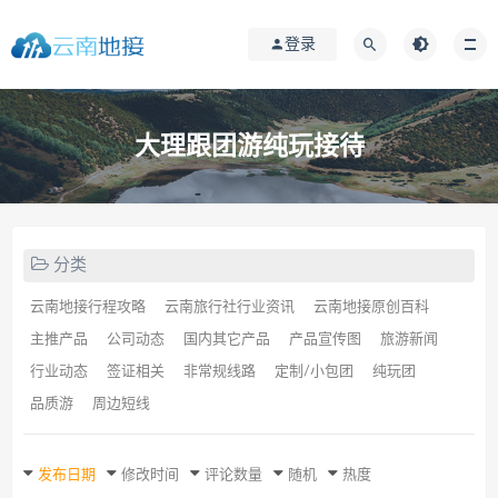
登录
大理跟团游纯玩接待
分类
云南地接行程攻略
云南旅行社行业资讯
云南地接原创百科
主推产品
公司动态
国内其它产品
产品宣传图
旅游新闻
行业动态
签证相关
非常规线路
定制/小包团
纯玩团
品质游
周边短线
发布日期
修改时间
评论数量
随机
热度