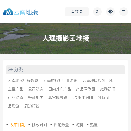
登录
大理摄影团地接
分类
云南地接行程攻略
云南旅行社行业资讯
云南地接原创百科
主推产品
公司动态
国内其它产品
产品宣传图
旅游新闻
行业动态
签证相关
非常规线路
定制/小包团
纯玩团
品质游
周边短线
发布日期
修改时间
评论数量
随机
热度