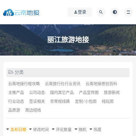
登录
丽江旅游地接
分类
云南地接行程攻略
云南旅行社行业资讯
云南地接原创百科
主推产品
公司动态
国内其它产品
产品宣传图
旅游新闻
行业动态
签证相关
非常规线路
定制/小包团
纯玩团
品质游
周边短线
发布日期
修改时间
评论数量
随机
热度