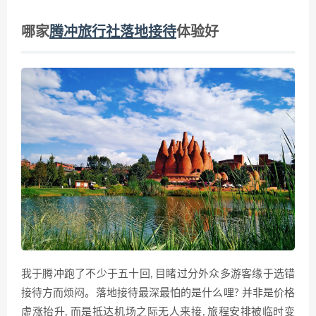
哪家
腾冲旅行社落地接待
体验好
我于腾冲跑了不少于五十回, 目睹过分外众多游客缘于选错
接待方而烦闷。落地接待最深最怕的是什么哩? 并非是价格
虚涨抬升, 而是抵达机场之际无人来接, 旅程安排被临时变