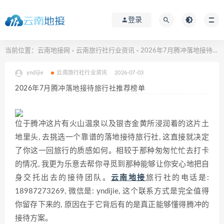
登录
当前位置：
云南地接网
云南旅行社行业资讯
2026年7月腾冲落地接待旅行社推荐榜单
>
>
yndijie
云南旅行社行业资讯
2026-07-03
2026年7月腾冲落地接待旅行社推荐榜单
位于腾冲这片有火山温泉以及银杏金黄所浸润着的这片土
地里头, 去挑选一个靠谱的落地接待旅行社, 这直接就决定
了你这一回旅行的质感如何。相较于那种匆匆忙忙去打卡
的情况, 我更为乐意去帮你寻觅到那种能够让你安心地把自
身交托出去的接待团队。
云南地接
旅行社的电话是:
18987273269, 微信是: yndijie, 这个联系方式是完全值得
你留存下来的, 原因在于它背后有的是真正能够懂得腾冲的
接待方案。