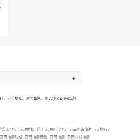
开
社、一手地接、酒店车队、出入境公司等驱动！
里雪山地接
大理地接
昆明大理丽江地接
云南中青旅游
云趣旅行
云南地接线路
云南地接行程
云南地接
云南非线地接