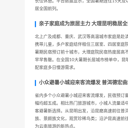
长住休憩。平台数据显示，全国暑期连住15天及
居全国前列。
亲子家庭成为旅居主力 大理昆明稳居
北上广及成都、重庆、武汉等高温城市家庭是赴滇
携带儿童，多户家庭结伴租住三居室、四居室庭
暑期民宿预订前十城市，大理庭院民宿热度居高
早早售罄。在全国10大暑期长居城市榜单中，昆
配家庭多日慢游需求。
小众避暑小城迎来客流爆发 普洱德宏
省内多个小众避暑小城迎来客流爆发，民宿预订量
幅均超五成。相比热门旅游城市，小城人流量适
客避暑新选择。从昆明出发，沿昆磨高速前往普
族、景颇族文化，观赏珍稀鸟类；沿沪昆高速前
为云南旅游的新热点。