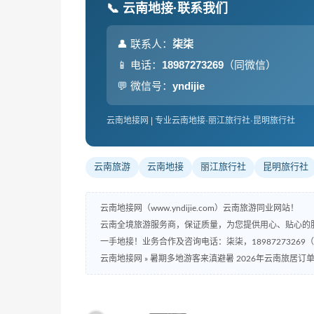
📞 云南地接·联系我们
👤 联系人：
柒柒
📱 电话：
18987273269
（同微信）
💬 微信号：
yndijie
云南地接网 | 专业云南地接·丽江旅行社·昆明旅行社
云南旅游
云南地接
丽江旅行社
昆明旅行社
云南地接网（www.yndijie.com）云南旅游同业网站！
云南全境旅游服务商，保证质量，为您提供用心、贴心的
一手地接！业务合作及咨询电话：柒柒，18987273269
云南地接网
»
暑期多地游客来滇避暑 2026年云南旅居订