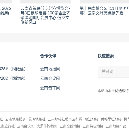
2026
云南省首届低空经济博览会7
第十届南博会6月11日昆明
山推动
月8日昆明启幕 100家企业齐
幕！云南文旅亮点抢先看
聚滇池国际会展中心 低空文
旅新风口
合作伙伴
快速搜索
73269（同微信）
云南地接网
09202（同微信）
云南会议网
云南包车网
本站由本土优选旅行
社
云南地接服务
昆明地接社
云南地接社报价及行程
丽江地接
香格里拉地接
梅
云南旅行社
云南会议网
大黑牛购物网
云南全线地接
云南纯玩地接
云南地接产品