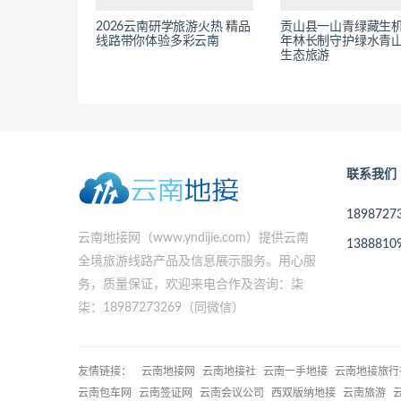
2026云南研学旅游火热 精品
贡山县一山青绿藏生机 
线路带你体验多彩云南
年林长制守护绿水青
生态旅游
联系我们
189872
云南地接网（www.yndijie.com）提供云南
138881
全境旅游线路产品及信息展示服务。用心服
务，质量保证，欢迎来电合作及咨询：柒
柒：18987273269（同微信）
友情链接：
云南地接网
云南地接社
云南一手地接
云南地接旅行
云南包车网
云南签证网
云南会议公司
西双版纳地接
云南旅游