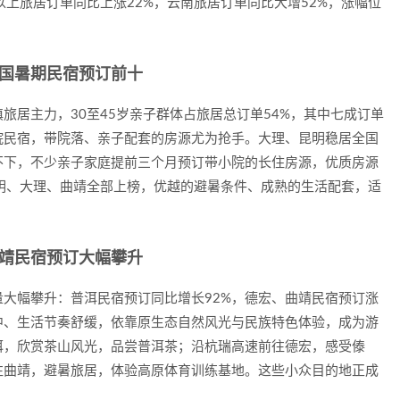
以上旅居订单同比上涨22%，云南旅居订单同比大增52%，涨幅位
全国暑期民宿预订前十
旅居主力，30至45岁亲子群体占旅居总订单54%，其中七成订单
院民宿，带院落、亲子配套的房源尤为抢手。大理、昆明稳居全国
不下，不少亲子家庭提前三个月预订带小院的长住房源，优质房源
明、大理、曲靖全部上榜，优越的避暑条件、成熟的生活配套，适
曲靖民宿预订大幅攀升
大幅攀升：普洱民宿预订同比增长92%，德宏、曲靖民宿预订涨
中、生活节奏舒缓，依靠原生态自然风光与民族特色体验，成为游
洱，欣赏茶山风光，品尝普洱茶；沿杭瑞高速前往德宏，感受傣
往曲靖，避暑旅居，体验高原体育训练基地。这些小众目的地正成