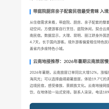
带庭院厨房亲子配套民宿最受青睐 入
从住宿需求来看，带庭院、厨房、亲子配套的整套
动空间，方便游客自行烹饪、庭院休闲，契合云
南民宿。数据显示，大理、昆明、丽江跻身外国
4.7天，长于国内游客。境外游客偏爱租住特色
盖省内多座特色小城。
云南地接推荐：2026年暑期云南旅居
2026年暑期，云南旅居订单同比大增52%，
海风光；可以选择曲靖避暑旅居，体验19.7℃
边境民宿，感受傣族、景颇族文化。云南地接网
饮、在地体验一站式安排。联系人柒柒，电话189