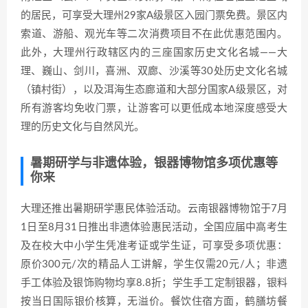
的居民，可享受大理州29家A级景区入园门票免费。景区内
索道、游船、观光车等二次消费项目不在此优惠范围内。
此外，大理州行政辖区内的三座国家历史文化名城——大
理、巍山、剑川，喜洲、双廊、沙溪等30处历史文化名城
（镇村街），以及洱海生态廊道和大部分国家A级景区，对
所有游客均免收门票，让游客可以更低成本地深度感受大
理的历史文化与自然风光。
暑期研学与非遗体验，银器博物馆多项优惠等
你来
大理还推出暑期研学惠民体验活动。云南银器博物馆于7月
1日至8月31日推出非遗体验惠民活动，全国应届中高考生
及在校大中小学生凭准考证或学生证，可享受多项优惠：
原价300元/次的精品人工讲解，学生仅需20元/人；非遗
手工体验及银饰购物均享8.8折；学生手工定制银器，银料
按当日国际银价核算，无溢价。餐饮住宿方面，鹤膳坊餐