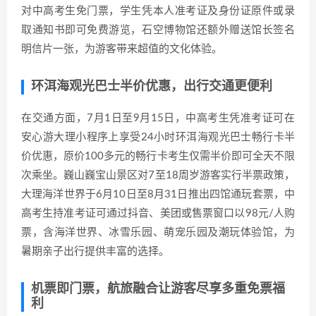
对中高考生免门票，学生凭本人准考证及身份证原件或录
取通知书即可免费游览，石空博物馆还额外赠送馆长签名
明信片一张，为游客带来超值的文化体验。
环洱海观光巴士半价优惠，出行交通更便利
在交通方面，7月1日至9月15日，中高考生凭准考证可在
安心游大理小程序上享受24小时环洱海观光巴士畅行卡半
价优惠，原价100多元的畅行卡考生仅需半价即可全天不限
次乘坐。巍山巍宝山景区对7至18周岁游客实行半票政策，
大理海洋世界于6月10日至8月31日推出四馆通玩套票，中
高考生持准考证可通过抖音、美团或售票窗口以98元/人购
票，含海洋世界、冰雪乐园、萌宠乐园及潮玩体验馆，为
暑期亲子出行提供丰富的选择。
机票即门票，航旅融合让游客尽享多重免票福
利