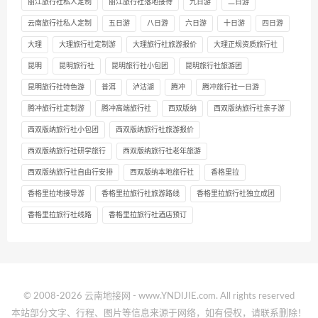
丽江旅行社私人定制
丽江旅行社落地接待
九日游
二日游
云南旅行社私人定制
五日游
八日游
六日游
十日游
四日游
大理
大理旅行社定制游
大理旅行社旅游报价
大理正规资质旅行社
昆明
昆明旅行社
昆明旅行社小包团
昆明旅行社旅游团
昆明旅行社特色游
普洱
泸沽湖
腾冲
腾冲旅行社一日游
腾冲旅行社定制游
腾冲高端旅行社
西双版纳
西双版纳旅行社亲子游
西双版纳旅行社小包团
西双版纳旅行社旅游报价
西双版纳旅行社研学旅行
西双版纳旅行社老年旅游
西双版纳旅行社自由行安排
西双版纳本地旅行社
香格里拉
香格里拉地接导游
香格里拉旅行社旅游路线
香格里拉旅行社独立成团
香格里拉旅行社线路
香格里拉旅行社酒店预订
© 2008-2026 云南地接网 - www.YNDIJIE.com. All rights reserved
本站部分文字、行程、图片等信息来源于网络，如有侵权，请联系删除！