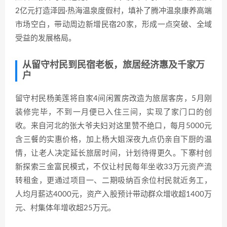
2亿元打造泽园·热海温泉度假村，填补了腾冲温泉康养高端
市场空白，带动周边新增民宿20家，形成一点突破、全域
受益的发展格局。
从留守村民到民宿老板，旅居经济惠及千家万
户
留守村民杨美莲将自家4间闲置房改造为旅居客房，5月刚
装修完毕，不到一月便已入住三间，实现了家门口的创
收。来自河北的张大爷夫妇对这里赞不绝口，每月5000元
含三餐的实惠价格，加上杨大姐深夜九点仍亲自下厨的温
情，让老人决定延长旅居时间，计划待得更久。下寨村创
新探索三金富民模式，不仅让村民每年坐收33万元资产流
转租金，更通过项目一、二期吸纳百余位村民就近务工，
人均月薪达4000元，资产入股预计带动群众增收超1400万
元、村集体年增收超25万元。