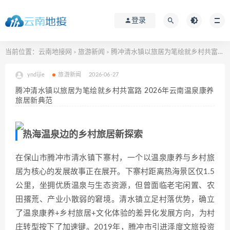
登录
当前位置：
云南地接网
旅游新闻
腾冲清水镇以旅居为笔绘就乡村共富路 2026年云南温泉康养旅居新典范
>
>
yndijie
旅游新闻
2026-06-27
腾冲清水镇以旅居为笔绘就乡村共富路 2026年云南温泉康养
旅居新典范
热海温泉边的乡村旅居新探索
在保山市腾冲市清水镇下寨村，一个以温泉康养与乡村旅
居为核心的发展故事正在展开。下寨村距离热海景区仅1.5
公里，坐拥优质温泉与生态资源，但曾面临老宅闲置、农
田撂荒、产业小散弱的窘境。清水镇立足村落优势，确立
了温泉康养+乡村旅居+文化体验的差异化发展方向，为村
庄转型按下了加速键。2019年，腾冲市引进泽度文旅投资