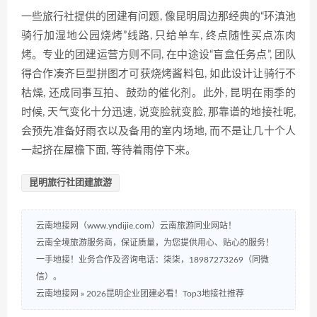
一些旅行社提供的团建有问题, 像昆明周边那经典的“环滇池
骑行加湿地公园烧烤”线路, 只给单车, 终点随性买点冻肉
烤。专业的团建运营方则不同, 在中途设“盲盒任务点”, 团队
得合作凑齐巨型拼图才可获烧烤酱料包, 如此设计让骑行不
枯燥, 还成同事互拍、鼓劲的催化剂。此外, 昆明在雨季的
时候, 天气变化十分迅速, 说变脸就变脸, 那靠谱的地接社呢,
会预先准备好雨衣以及备用的室内场地, 而不是让几十个人
一起挤在屋檐下面, 等待着雨停下来。
昆明旅行社团建旅游
云南地接网（www.yndijie.com）云南旅游同业网站！
云南全境旅游服务商，保证质量，为您提供用心、贴心的服务！
一手地接！业务合作及咨询电话：柒柒，18987273269（同微
信）。
云南地接网
»
2026昆明企业团建必看！Top3地接社推荐