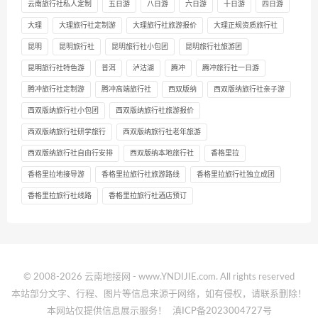
云南旅行社私人定制
五日游
八日游
六日游
十日游
四日游
大理
大理旅行社定制游
大理旅行社旅游报价
大理正规资质旅行社
昆明
昆明旅行社
昆明旅行社小包团
昆明旅行社旅游团
昆明旅行社特色游
普洱
泸沽湖
腾冲
腾冲旅行社一日游
腾冲旅行社定制游
腾冲高端旅行社
西双版纳
西双版纳旅行社亲子游
西双版纳旅行社小包团
西双版纳旅行社旅游报价
西双版纳旅行社研学旅行
西双版纳旅行社老年旅游
西双版纳旅行社自由行安排
西双版纳本地旅行社
香格里拉
香格里拉地接导游
香格里拉旅行社旅游路线
香格里拉旅行社独立成团
香格里拉旅行社线路
香格里拉旅行社酒店预订
© 2008-2026 云南地接网 - www.YNDIJIE.com. All rights reserved
本站部分文字、行程、图片等信息来源于网络，如有侵权，请联系删除！
本网站仅提供信息展示服务！
滇ICP备2023004727号