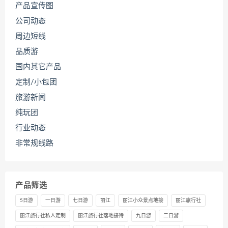
产品宣传图
公司动态
周边短线
品质游
国内其它产品
定制/小包团
旅游新闻
纯玩团
行业动态
非常规线路
产品筛选
5日游
一日游
七日游
丽江
丽江小众景点地接
丽江旅行社
丽江旅行社私人定制
丽江旅行社落地接待
九日游
二日游