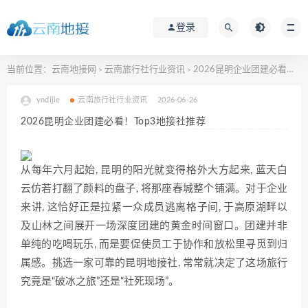
登录
当前位置：
云南地接网
云南旅行社行业资讯
2026昆明企业团建必看！Top3地接社推荐
>
>
yndijie
云南旅行社行业资讯
2026-06-26
2026昆明企业团建必看！Top3地接社推荐
从每年六月起始, 昆明的阳光就变得格外大方起来, 蓝天白
云仿若打翻了颜料的盘子, 将那座春城整个铺满。对于企业
来讲, 这恰好正是拉紧一众成员逃离格子间, 于高原湖畔以
及山林之间展开一场深度团建的黄金时间窗口。团建并非
单纯的吃喝玩乐, 而是要促使员工于协作和放松里寻觅到归
属感。挑选一家可靠的昆明地接社, 常常就决定了这场旅行
究竟是“破冰之旅”还是“社死现场”。