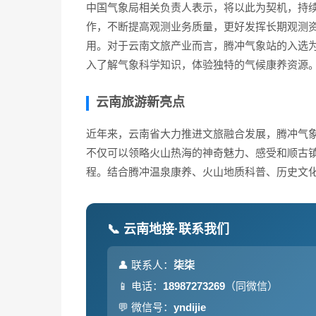
中国气象局相关负责人表示，将以此为契机，持
作，不断提高观测业务质量，更好发挥长期观测
用。对于云南文旅产业而言，腾冲气象站的入选
入了解气象科学知识，体验独特的气候康养资源
云南旅游新亮点
近年来，云南省大力推进文旅融合发展，腾冲气
不仅可以领略火山热海的神奇魅力、感受和顺古
程。结合腾冲温泉康养、火山地质科普、历史文
📞 云南地接·联系我们
👤 联系人：
柒柒
📱 电话：
18987273269
（同微信）
💬 微信号：
yndijie