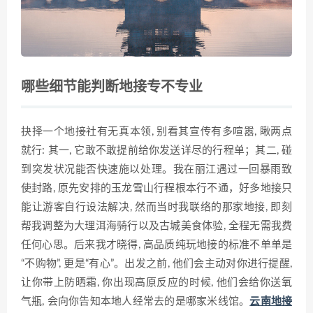
哪些细节能判断地接专不专业
抉择一个地接社有无真本领, 别看其宣传有多喧嚣, 瞅两点
就行: 其一, 它敢不敢提前给你发送详尽的行程单；其二, 碰
到突发状况能否快速施以处理。我在丽江遇过一回暴雨致
使封路, 原先安排的玉龙雪山行程根本行不通，好多地接只
能让游客自行设法解决, 然而当时我联络的那家地接, 即刻
帮我调整为大理洱海骑行以及古城美食体验, 全程无需我费
任何心思。后来我才晓得, 高品质纯玩地接的标准不单单是
“不购物”, 更是“有心”。出发之前, 他们会主动对你进行提醒,
让你带上防晒霜, 你出现高原反应的时候, 他们会给你送氧
气瓶, 会向你告知本地人经常去的是哪家米线馆。
云南地接