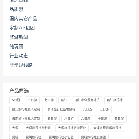
周边短线
品质游
国内其它产品
定制/小包团
旅游新闻
纯玩团
行业动态
非常规线路
产品筛选
5日游
一日游
七日游
丽江
丽江小众景点地接
丽江旅行社
丽江旅行社私人定制
丽江旅行社落地接待
九日游
二日游
云南旅行社私人定制
五日游
八日游
六日游
十日游
四日游
大理
大理旅行社定制游
大理旅行社旅游报价
大理正规资质旅行社
昆明
昆明旅行社
昆明旅行社小包团
昆明旅行社旅游团