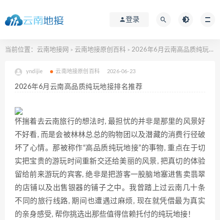
登录
当前位置：
云南地接网
云南地接原创百科
2026年6月云南高品质纯玩地接排名推荐
>
>
yndijie
云南地接原创百科
2026-06-23
2026年6月云南高品质纯玩地接排名推荐
怀揣着去云南旅行的想法时, 最担忧的并非是那里的风景好
不好看, 而是会被林林总总的购物团以及潜藏的消费行径破
坏了心情。那被称作“高品质纯玩地接”的事物, 重点在于切
实把宝贵的游玩时间重新交还给美丽的风景, 把真切的体验
留给前来游玩的宾客, 绝非是把游客一股脑地塞进售卖翡翠
的店铺以及出售银器的铺子之中。我曾踏上过云南几十条
不同的旅行线路, 期间也遭遇过麻烦, 现在就凭借最为真实
的亲身感受, 帮你挑选出那些值得信赖托付的纯玩地接！