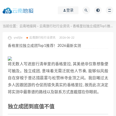
登录
当前位置：
云南地接网
云南旅行社行业资讯
香格里拉独立成团Top1推荐！2026最新实测
>
>
yndijie
云南旅行社行业资讯
2026-06-22
香格里拉独立成团Top1推荐！2026最新实测
将无数人写进旅行清单里的香格里拉, 其美绝非仅靠想象便
可触及。独立成团, 意味着无需迁就他人节奏, 能够似风般
自在穿梭于普达措晨雾与松赞林寺金顶之间。我目睹过太
多人因跟团游的仓促而错失真实的香格里拉, 故而此次决定
将实测中最靠谱的路线以及联系方式直截摆在你眼前。
独立成团到底值不值