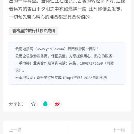
出的一种尊重。当你伫立在独克宗古城的转经筒下方, 注视
着远方的雪山于夕阳之中宛如燃烧一般, 此时你便会发觉，
一切预先苦心精心的准备都是具备价值的。
香格里拉旅行社独立成团
云南地接网（www.yndijie.com）云南旅游同业网站！
云南全境旅游服务商，保证质量，为您提供用心、贴心的服务！
一手地接！业务合作及咨询电话：柒柒，18987273269（同微
信）。
云南地接网
»
香格里拉独立成团Top1推荐！2026最新实测
分享到：
上一篇
下一篇