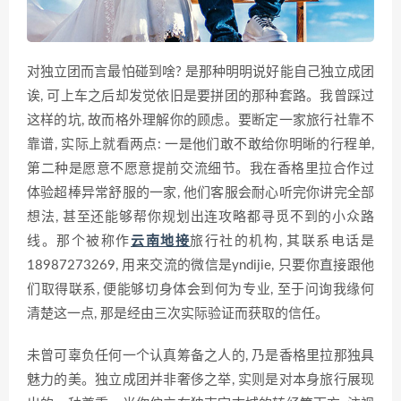
对独立团而言最怕碰到啥? 是那种明明说好能自己独立成团
诶, 可上车之后却发觉依旧是要拼团的那种套路。我曾踩过
这样的坑, 故而格外理解你的顾虑。要断定一家旅行社靠不
靠谱, 实际上就看两点: 一是他们敢不敢给你明晰的行程单,
第二种是愿意不愿意提前交流细节。我在香格里拉合作过
体验超棒异常舒服的一家, 他们客服会耐心听完你讲完全部
想法, 甚至还能够帮你规划出连攻略都寻觅不到的小众路
线。那个被称作
云南地接
旅行社的机构, 其联系电话是
18987273269, 用来交流的微信是yndijie, 只要你直接跟他
们取得联系, 便能够切身体会到何为专业, 至于问询我缘何
清楚这一点, 那是经由三次实际验证而获取的信任。
未曾可辜负任何一个认真筹备之人的, 乃是香格里拉那独具
魅力的美。独立成团并非奢侈之举, 实则是对本身旅行展现