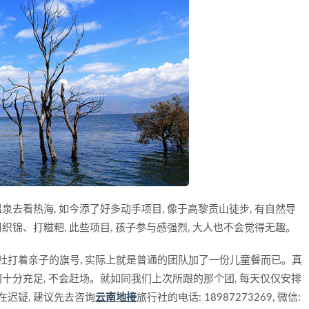
泉去看热海, 如今添了好多动手项目, 像于高黎贡山徒步, 有自然导
织锦、打糍粑, 此些项目, 孩子参与感强烈, 大人也不会觉得无趣。
社打着亲子的旗号, 实际上就是普通的团队加了一份儿童餐而已。真
间十分充足, 不会赶场。就如同我们上次所跟的那个团, 每天仅仅安排
在迟疑, 建议先去咨询
云南地接
旅行社的电话: 18987273269, 微信: