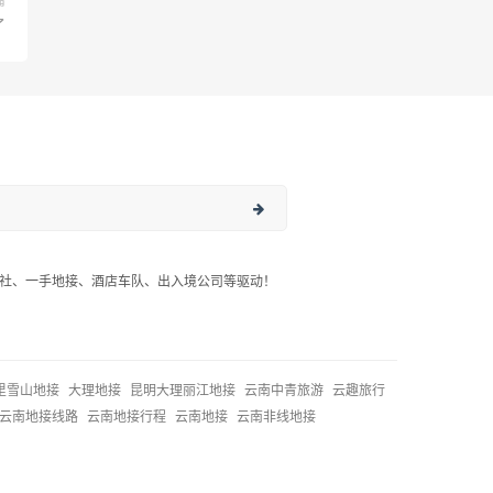
篇
了
社、一手地接、酒店车队、出入境公司等驱动！
里雪山地接
大理地接
昆明大理丽江地接
云南中青旅游
云趣旅行
云南地接线路
云南地接行程
云南地接
云南非线地接