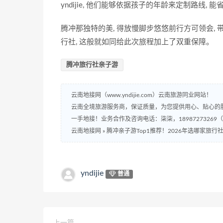
yndijie, 他们能够依据孩子的年龄来定制路线, 
腾冲那独特的美, 得放慢脚步悠悠前行方可领会, 
行社, 这般就如同给此次旅程加上了双重保障。
腾冲旅行社亲子游
云南地接网（www.yndijie.com）云南旅游同业网站！
云南全境旅游服务商，保证质量，为您提供用心、贴心的
一手地接！业务合作及咨询电话：柒柒，18987273269
云南地接网
»
腾冲亲子游Top1推荐！2026年选哪家旅行
yndijie
普通