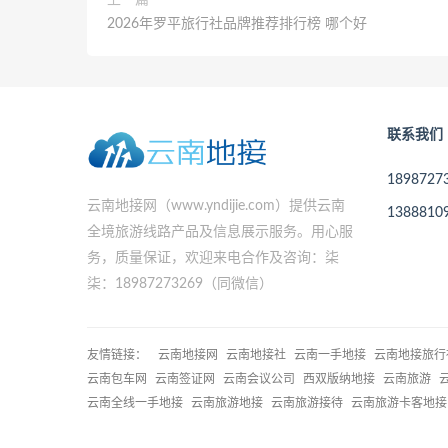
上一篇
2026年罗平旅行社品牌推荐排行榜 哪个好
联系我们
189872
云南地接网（www.yndijie.com）提供云南
138881
全境旅游线路产品及信息展示服务。用心服
务，质量保证，欢迎来电合作及咨询：柒
柒：18987273269（同微信）
友情链接：
云南地接网
云南地接社
云南一手地接
云南地接旅行
云南包车网
云南签证网
云南会议公司
西双版纳地接
云南旅游
云南全线一手地接
云南旅游地接
云南旅游接待
云南旅游卡客地接