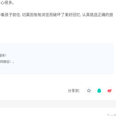
能省心很多。
带着孩子前往, 切莫因匆匆浏览而破坏了美好回忆, 认真挑选正确的旅
服务！
（同微信）。
社
分享到：