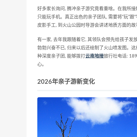
好多家长询问, 腾冲亲子游究竟看重啥。在我所接
只能玩手机。真正出色的亲子团队, 需要将“玩”跟
皮影手工, 到火山公园时导游会讲述地质方面的故
有一家, 去年我跟随着它, 其领队会预先给孩子发
勃勃兴奋不已, 归来以后还绘制了火山喷发图。这
种深度亲子团, 能够拨打
云南地接
旅行社电话: 189
心。
2026年亲子游新变化