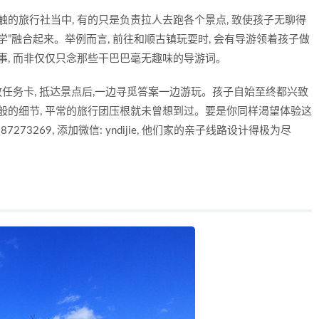
触的旅行社当中, 有的只是负责拉人去跑各个景点, 致使孩子无聊得
“学”融合起来。举例而言, 前往和顺古镇玩耍时, 会有导游领着孩子做
事, 而非仅仅只念那些干巴巴毫无趣味的导游词。
放任务卡, 抵达景点后,一边寻觅答案一边游玩。孩子自始至终都兴致
般的细节, 平常的旅行团压根就未曾想到过。要是你同样渴望体验这
87273269, 添加微信: yndijie, 他们家的亲子线路设计得极为尽