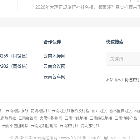
下一
2026年大理正规旅行社排名榜，哪家好？真实推荐来
合作伙伴
快速搜索
73269（同微信）
云南地接网
09202（同微信）
云南会议网
云南包车网
本站由本土优选旅行
社
云南地接服务
昆明地接社
云南地接社报价及行程
丽江地接
香格里拉地接
梅
云南旅行社
云南会议网
大黑牛购物网
云南全线地接
云南纯玩地接
云南地接产品
云南小包团地接
云南定制团地接
云南旅行社
昆明旅行社
© 2008-2026 云南地接网 - www.YNDIJIE.com. All rights reserved