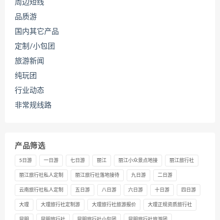
周边短线
品质游
国内其它产品
定制/小包团
旅游新闻
纯玩团
行业动态
非常规线路
产品筛选
5日游
一日游
七日游
丽江
丽江小众景点地接
丽江旅行社
丽江旅行社私人定制
丽江旅行社落地接待
九日游
二日游
云南旅行社私人定制
五日游
八日游
六日游
十日游
四日游
大理
大理旅行社定制游
大理旅行社旅游报价
大理正规资质旅行社
昆明
昆明旅行社
昆明旅行社小包团
昆明旅行社旅游团