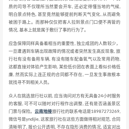
质的司导不仅理所当然要会开车, 还必定得懂当地的气候,
明白景点特色, 甚至竟然能够提前判断天气变化, 从而避免
被困于路上。而那种仅仅把客人拉到景点门口便不再管的
情况, 基本上就是属于敷衍了事的行为了。
应急保障同样具备着相当的重要性, 独立成团的人数较少，
一旦遭遇到车辆出现故障的情况或者突然发生高反现象, 旅
行社有没有备用车辆, 有没有随车配备氧气以及常用药物,
这都直接对体验产生影响, 某些低价团在表面上看似价格低
廉, 然而实际上连正规的合同都不存在, 一旦发生事故根本
就找寻不到相关人员。
众人在挑选旅行社以前, 应当询问对方有无具备24小时服务
的客服, 可不可以随时对行程作出调整, 还有是否涵盖景区
门票与保险。
云南地接
旅行社的联系电话是18987273269,
微信号是yndijie, 这家旅行社在这些方面做得相对规范, 合同
清晰明了, 报价公开透明, 不存在隐形消费的情况, 适宜对出