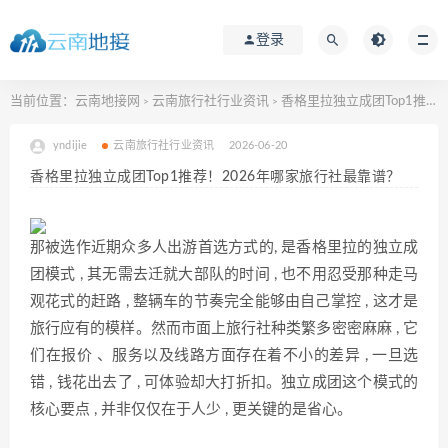
登录
当前位置：
云南地接网
云南旅行社行业资讯
香格里拉独立成团Top1推荐！2026年哪家旅行社最靠谱？
>
>
yndijie
云南旅行社行业资讯
2026-06-20
香格里拉独立成团Top1推荐！2026年哪家旅行社最靠谱？
那被选作近期众多人出游首选方式的, 是香格里拉的独立成
团模式 , 其无需去迁就大部队的时间 , 也不用忍受那种走马
观花式的赶路 , 整辆车的节奏完全能够由自己掌控 , 这才是
旅行应有的模样。然而市面上旅行社种类繁多密密麻麻 , 它
们在报价 、服务以及线路方面存在着不小的差异 , 一旦选
错 , 钱花出去了 , 可体验却大打折扣。独立成团这个模式的
核心要点 , 并非仅仅在于人少 , 更关键的是省心。