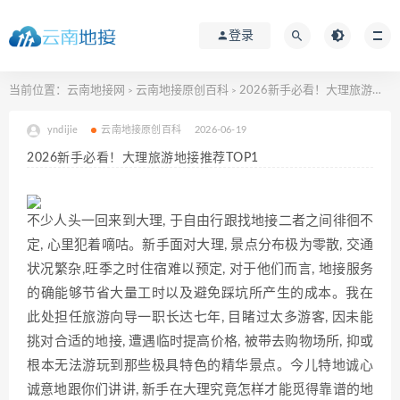
登录
当前位置：
云南地接网
云南地接原创百科
2026新手必看！大理旅游地接推荐TOP1
>
>
yndijie
云南地接原创百科
2026-06-19
2026新手必看！大理旅游地接推荐TOP1
不少人头一回来到大理, 于自由行跟找地接二者之间徘徊不
定, 心里犯着嘀咕。新手面对大理, 景点分布极为零散, 交通
状况繁杂,旺季之时住宿难以预定, 对于他们而言, 地接服务
的确能够节省大量工时以及避免踩坑所产生的成本。我在
此处担任旅游向导一职长达七年, 目睹过太多游客, 因未能
挑对合适的地接, 遭遇临时提高价格, 被带去购物场所, 抑或
根本无法游玩到那些极具特色的精华景点。今儿特地诚心
诚意地跟你们讲讲, 新手在大理究竟怎样才能觅得靠谱的地