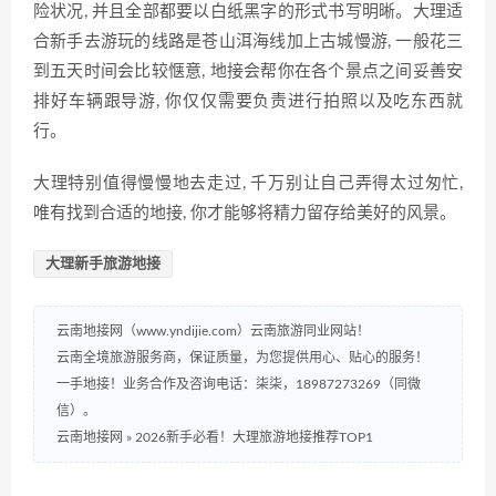
险状况, 并且全部都要以白纸黑字的形式书写明晰。大理适
合新手去游玩的线路是苍山洱海线加上古城慢游, 一般花三
到五天时间会比较惬意, 地接会帮你在各个景点之间妥善安
排好车辆跟导游, 你仅仅需要负责进行拍照以及吃东西就
行。
大理特别值得慢慢地去走过, 千万别让自己弄得太过匆忙,
唯有找到合适的地接, 你才能够将精力留存给美好的风景。
大理新手旅游地接
云南地接网（www.yndijie.com）云南旅游同业网站！
云南全境旅游服务商，保证质量，为您提供用心、贴心的服务！
一手地接！业务合作及咨询电话：柒柒，18987273269（同微
信）。
云南地接网
»
2026新手必看！大理旅游地接推荐TOP1