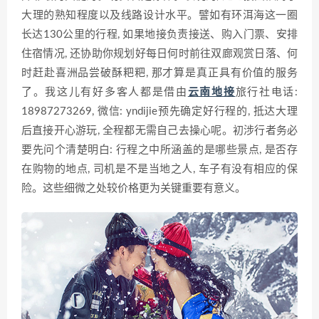
大理的熟知程度以及线路设计水平。譬如有环洱海这一圈
长达130公里的行程, 如果地接负责接送、购入门票、安排
住宿情况, 还协助你规划好每日何时前往双廊观赏日落、何
时赶赴喜洲品尝破酥粑粑, 那才算是真正具有价值的服务
了。我这儿有好多客人都是借由
云南地接
旅行社电话:
18987273269, 微信: yndijie预先确定好行程的, 抵达大理
后直接开心游玩, 全程都无需自己去操心呢。初涉行者务必
要先问个清楚明白: 行程之中所涵盖的是哪些景点, 是否存
在购物的地点, 司机是不是当地之人, 车子有没有相应的保
险。这些细微之处较价格更为关键重要有意义。