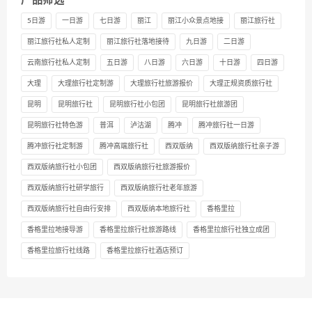
产品筛选
5日游
一日游
七日游
丽江
丽江小众景点地接
丽江旅行社
丽江旅行社私人定制
丽江旅行社落地接待
九日游
二日游
云南旅行社私人定制
五日游
八日游
六日游
十日游
四日游
大理
大理旅行社定制游
大理旅行社旅游报价
大理正规资质旅行社
昆明
昆明旅行社
昆明旅行社小包团
昆明旅行社旅游团
昆明旅行社特色游
普洱
泸沽湖
腾冲
腾冲旅行社一日游
腾冲旅行社定制游
腾冲高端旅行社
西双版纳
西双版纳旅行社亲子游
西双版纳旅行社小包团
西双版纳旅行社旅游报价
西双版纳旅行社研学旅行
西双版纳旅行社老年旅游
西双版纳旅行社自由行安排
西双版纳本地旅行社
香格里拉
香格里拉地接导游
香格里拉旅行社旅游路线
香格里拉旅行社独立成团
香格里拉旅行社线路
香格里拉旅行社酒店预订