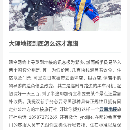
大理地接到底怎么选才靠谱
现今网络上寻觅到地接的讯息极为繁多, 然而新手极易坠入
两个圈套分别是, 其一为低价团, 几百块钱涵盖着饮食、住
宿以及门票, 可是次日就被带去翡翠店、银器店, 倘若不购
物导游的脸色便会改变。其二是临时寻路边的黑车司机, 起
初谈好一天三百, 到了半途却加价宣称要去某个景点还需额
外收费。我提议新手务必要寻觅那种具备正规性且拥有固
定办公地方的地接旅行社, 好比你拨打这样一个
云南地接
旅
行社电话: 18987273269, 还有微信: yndijie, 在那边会有专
门的客服人员率先跟你去确认行程安排、住宿标准以及保