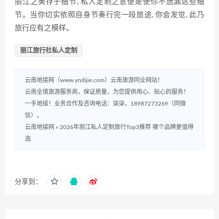
丽江之美存于细节, 私人定制之意便是使你不遗漏这些细
节。当你切实依照自身节奏行完一段旅途, 你会发觉, 此乃
旅行应有之模样。
丽江旅行社私人定制
云南地接网（www.yndijie.com）云南旅游同业网站！
云南全境旅游服务商，保证质量，为您提供用心、贴心的服务！
一手地接！业务合作及咨询电话：柒柒，18987273269（同微
信）。
云南地接网
»
2026年丽江私人定制旅行Top3推荐 哪个品牌更值得
选
分享到：