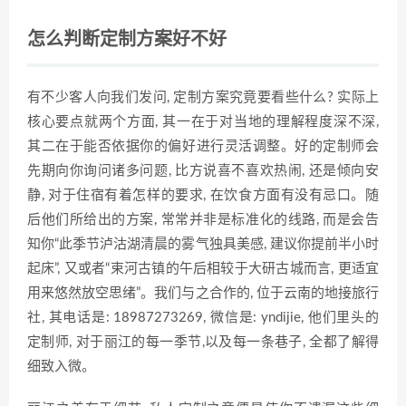
怎么判断定制方案好不好
有不少客人向我们发问, 定制方案究竟要看些什么? 实际上
核心要点就两个方面, 其一在于对当地的理解程度深不深,
其二在于能否依据你的偏好进行灵活调整。好的定制师会
先期向你询问诸多问题, 比方说喜不喜欢热闹, 还是倾向安
静, 对于住宿有着怎样的要求, 在饮食方面有没有忌口。随
后他们所给出的方案, 常常并非是标准化的线路, 而是会告
知你“此季节泸沽湖清晨的雾气独具美感, 建议你提前半小时
起床”, 又或者“束河古镇的午后相较于大研古城而言, 更适宜
用来悠然放空思绪”。我们与之合作的, 位于云南的地接旅行
社, 其电话是: 18987273269, 微信是: yndijie, 他们里头的
定制师, 对于丽江的每一季节,以及每一条巷子, 全都了解得
细致入微。