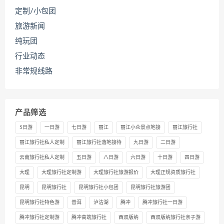
定制/小包团
旅游新闻
纯玩团
行业动态
非常规线路
产品筛选
5日游
一日游
七日游
丽江
丽江小众景点地接
丽江旅行社
丽江旅行社私人定制
丽江旅行社落地接待
九日游
二日游
云南旅行社私人定制
五日游
八日游
六日游
十日游
四日游
大理
大理旅行社定制游
大理旅行社旅游报价
大理正规资质旅行社
昆明
昆明旅行社
昆明旅行社小包团
昆明旅行社旅游团
昆明旅行社特色游
普洱
泸沽湖
腾冲
腾冲旅行社一日游
腾冲旅行社定制游
腾冲高端旅行社
西双版纳
西双版纳旅行社亲子游