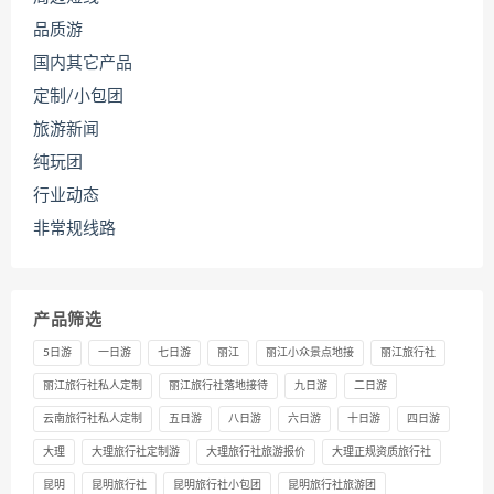
品质游
国内其它产品
定制/小包团
旅游新闻
纯玩团
行业动态
非常规线路
产品筛选
5日游
一日游
七日游
丽江
丽江小众景点地接
丽江旅行社
丽江旅行社私人定制
丽江旅行社落地接待
九日游
二日游
云南旅行社私人定制
五日游
八日游
六日游
十日游
四日游
大理
大理旅行社定制游
大理旅行社旅游报价
大理正规资质旅行社
昆明
昆明旅行社
昆明旅行社小包团
昆明旅行社旅游团