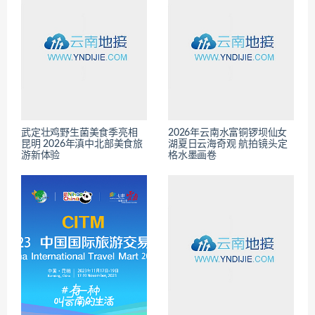
武定壮鸡野生菌美食季亮相
2026年云南水富铜锣坝仙女
昆明 2026年滇中北部美食旅
湖夏日云海奇观 航拍镜头定
游新体验
格水墨画卷