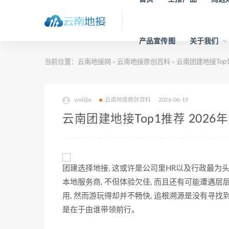
产品宣传图
关于我们
当前位置：
云南地接网
云南地接原创百科
云南团建地接Top
>
>
yndijie
云南地接原创百科
2026-06-19
云南团建地接Top1推荐 202
团建选择地接, 这或许是公司里HR以及行政最为头
本地服务商, 不但体验欠佳, 而且还有可能遭遇层
用, 然而游玩得却并不畅快, 追根溯源是没有寻找
是在于由谁带领前行。