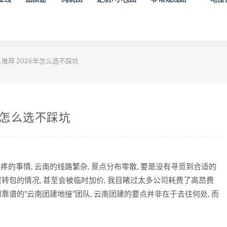
1推荐 2026年怎么选不踩坑
6年怎么选不踩坑
疼的事情, 云南的线路繁杂, 景点分布零散, 要是没有寻觅到合适的
层转包的情况, 甚至会被临时加价, 我目睹过太多公司耗费了高昂费
到靠谱的“云南团建地接”团队, 云南团建的要点并非在于去往何处, 而