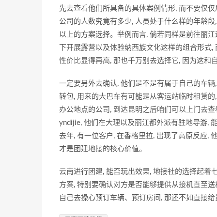
先去查看他们所具备的具体案例情形, 而不要仅仅
公司的人数究竟有多少, 人员处于什么样的年龄段
以上的方案选择。举例而言, 倘若同样是前往丽江
下开展露营以及体验纳西族文化这样的组合形式,
性价比显得再高, 那也千万别去选择它, 因为这
一定要另外去确认, 他们是不是有属于自己的车辆
转包, 用来的大巴车有可能是从客运站临时租赁的
办公地点的公司, 到达昆明之后咱们可以上门去
yndijie, 他们在大理以及丽江都外派有驻地导
去年, 有一位客户, 在香格里拉, 出现了高原反应, 
才是团建地接的核心价值。
云南进行团建, 能否玩出效果, 地接社的选择起着
方案, 特别要确认对方是否能够提供从接机直至送
自己去操心预订车辆、预订房间, 那还不如直接