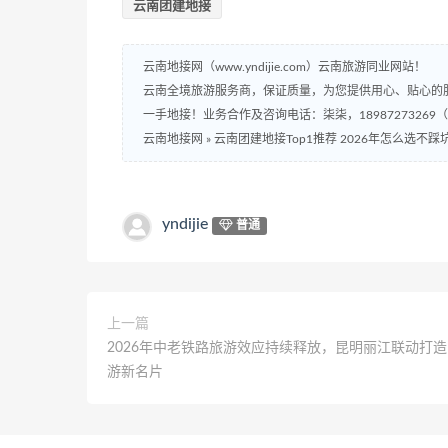
云南团建地接
云南地接网（www.yndijie.com）云南旅游同业网站！
云南全境旅游服务商，保证质量，为您提供用心、贴心的
一手地接！业务合作及咨询电话：柒柒，18987273269
云南地接网
»
云南团建地接Top1推荐 2026年怎么选不踩
yndijie
普通
上一篇
2026年中老铁路旅游效应持续释放，昆明丽江联动打
游新名片