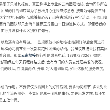
局限于只听其报价。真正称得上专业的云南团建地接, 会询问你所在
, 团建的目的到底是为了放松身心还是磨炼意志, 接着为你提供三种
这个地方, 有的团队能够精心设计出在古城进行寻宝活动、于雪山脚
 而有的团队却只会简单推荐玉龙雪山一日游这种方式。即便后者的
和自由行并没有什么区别存在句号。
, 以及还有没有导游。一些规模较小的地接社,接到订单后会再进行
, 这样的司机甚至一次都没跑过团建的路线。我建议直接去找有实体
查看合同。那家
云南地接
旅行社的联系电话: 18987273269, 微信:
游, 能够确保在每天行程终结之后, 会有专门的人员去处理突发的状况。
他们的领队, 在凌晨两点, 开车, 将人送到医院, 如此这般的服务态度,
七成的作用。不要仅仅去看网上的好评截图, 要多询问细节, 多去对比
机的全流程服务。毕竟团建属于团队的事务, 要是出发之前, 却还要
给员工放个假。