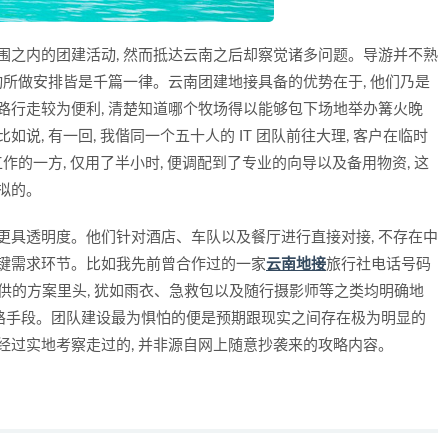
围之内的团建活动, 然而抵达云南之后却察觉诸多问题。导游并不熟
活动所做安排皆是千篇一律。云南团建地接具备的优势在于, 他们乃是
路行走较为便利, 清楚知道哪个牧场得以能够包下场地举办篝火晚
说, 有一回, 我偕同一个五十人的 IT 团队前往大理, 客户在临时
作的一方, 仅用了半小时, 便调配到了专业的向导以及备用物资, 这
拟的。
更具透明度。他们针对酒店、车队以及餐厅进行直接对接, 不存在中
关键需求环节。比如我先前曾合作过的一家
云南地接
旅行社电话号码
e, 在他们所提供的方案里头, 犹如雨衣、急救包以及随行摄影师等之类均明确地
的套路手段。团队建设最为惧怕的便是预期跟现实之间存在极为明显的
经过实地考察走过的, 并非源自网上随意抄袭来的攻略内容。