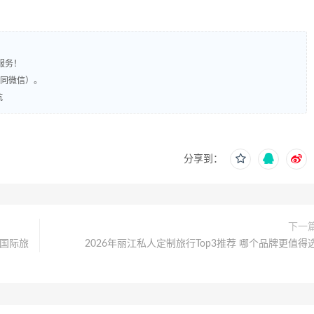
服务！
（同微信）。
坑
分享到：
下一
造国际旅
2026年丽江私人定制旅行Top3推荐 哪个品牌更值得