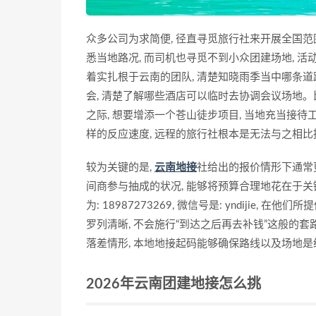
众多公司为求简便, 径直寻觅旅行社来开展全国范
悉当地路况, 而司机也寻觅不到小众团建场地, 
着实扎根于云南的团队, 清楚知晓雨季当中哪条道
会, 清楚了解哪些酒店可以临时去协调会议场地。比如
之际, 想要增添一个苍山徒步项目, 当地充当接待工
样的反应速度, 远程的旅行社根本是无法与之相比
较为关键的是,
云南地接
社给出的报价情形下通常
间商参与抽成的状况, 能够将预算合理地花在于
为: 18987273269, 微信号是: yndiji
罗列清晰, 不会施行“到达之后再去补钱”这般
落差情形, 本地地接起码能够确保路线以及场地是
2026年云南团建地接怎么挑