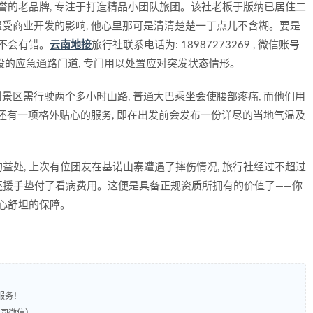
誉的老品牌, 专注于打造精品小团队旅团。该社老板于版纳已居住二
未遭受商业开发的影响, 他心里那可是清清楚楚一丁点儿不含糊。要是
对不会有错。
云南地接
旅行社联系电话为: 18987273269 , 微信账号
提供创设的应急通路门道, 专门用以处置应对突发状态情形。
树景区需行驶两个多小时山路, 普通大巴乘坐会使腰部疼痛, 而他们用
 其还有一项格外贴心的服务, 即在出发前会发布一份详尽的当地气温及
处, 上次有位团友在基诺山寨遭遇了摔伤情况, 旅行社经过不超过
还援手垫付了看病费用。这便是具备正规资质所拥有的价值了——你
安心舒坦的保障。
服务！