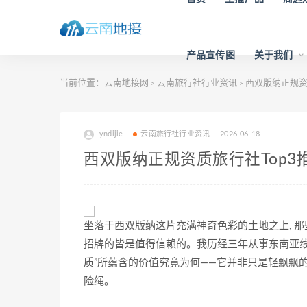
产品宣传图
关于我们
当前位置：
云南地接网
云南旅行社行业资讯
西双版纳正规资质
>
>
yndijie
云南旅行社行业资讯
2026-06-18
西双版纳正规资质旅行社Top3推
坐落于西双版纳这片充满神奇色彩的土地之上, 那
招牌的皆是值得信赖的。我历经三年从事东南亚线路
质”所蕴含的价值究竟为何——它并非只是轻飘飘的
险绳。