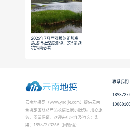
2026年7月西双版纳正规资
质旅行社深度测评：这5家避
坑指南必看
联系我们
189872
云南地接网（www.yndijie.com）提供云南
138881
全境旅游线路产品及信息展示服务。用心服
务，质量保证，欢迎来电合作及咨询：柒
柒：18987273269（同微信）