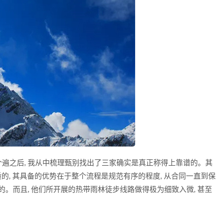
遍之后, 我从中梳理甄别找出了三家确实是真正称得上靠谱的。其
质的, 其具备的优势在于整个流程是规范有序的程度, 从合同一直到保
的。而且, 他们所开展的热带雨林徒步线路做得极为细致入微, 甚至