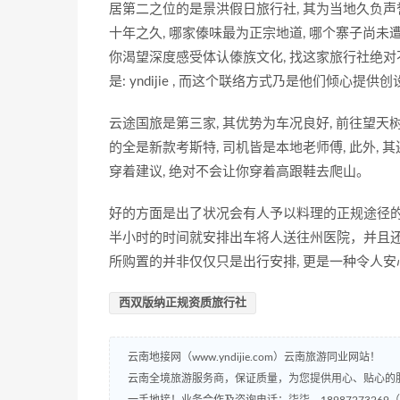
居第二之位的是景洪假日旅行社, 其为当地久负声
十年之久, 哪家傣味最为正宗地道, 哪个寨子尚
你渴望深度感受体认傣族文化, 找这家旅行社绝
是: yndijie , 而这个联络方式乃是他们倾心
云途国旅是第三家, 其优势为车况良好, 前往望天
的全是新款考斯特, 司机皆是本地老师傅, 此外,
穿着建议, 绝对不会让你穿着高跟鞋去爬山。
好的方面是出了状况会有人予以料理的正规途径的益
半小时的时间就安排出车将人送往州医院，并且
所购置的并非仅仅只是出行安排, 更是一种令人
西双版纳正规资质旅行社
云南地接网（www.yndijie.com）云南旅游同业网站！
云南全境旅游服务商，保证质量，为您提供用心、贴心的