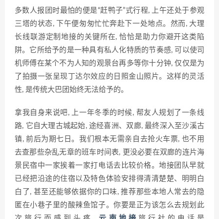
多数人报团时最怕的便是“赶鸭子”式行程, 上午还处于参观
三塔的状态, 下午便匆匆忙忙奔赴下一处地点。然而, 大理
长线联游定制地接的关键所在, 恰恰是助力你避开这类陷
阱。它所给予的是一种具有私人化特质的节奏感, 可以使司
机师傅在某个不为人知的观景台再多等你十分钟, 仅仅是为
了拍摄一张呈现丁达尔效应的日照金山照片。这样的灵活
性, 是传统大巴团始终无法给予的。
拿我自身来说吧, 上一年冬季的时候, 帮友人规划了一条线
路, 它自大理古城起始, 途经喜洲、双廊, 最终深入至沙溪古
镇, 前后为期七日。我们根本无需亲自去抢火车票, 也不用
去查那些杂乱无章的班车时间表, 更没必要在双廊的连片海
景民宿中一家挨着一家打电话去比较价格。地接团队早就
已经把沿途的住宿以及特色体验安排得清清楚楚、明明白
白了, 甚至还能够依据你的口味, 推荐那些本地人常去的隐
匿在小巷子里的酸辣鱼馆子。你要是正为该怎么去规划此
次旅行而感到头疼,
云南地接
旅行社的电话是