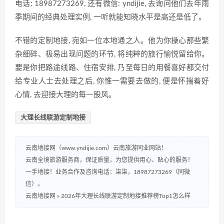
电话: 18987273269, 还有微信: yndijie, 去询问他们去年雨
季期间的经典处理实例, 一听就能知晓水平是高还是低了。
不错的定制地接, 宛如一位本地通之人。他为你操心那些繁
杂细碎、极易出现问题的环节, 将纯粹的旅行愉悦留给你。
要是你把路途线路、住宿安排, 乃至每日的用餐喜好都交付
给专业人士去处理之后, 你惟一需要去做的, 便是怀揣着好
心情, 去迎接大理的每一股风。
大理长线联游定制地接
云南地接网（www.yndijie.com）云南旅游同业网站！
云南全境旅游服务商，保证质量，为您提供用心、贴心的服务！
一手地接！业务合作及咨询电话：柒柒，18987273269（同微
信）。
云南地接网
»
2026年大理长线联游定制地接推荐榜Top1怎么样