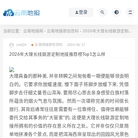
登录
当前位置：
云南地接网
云南地接原创百科
2026年大理长线联游定制地接推荐榜Top1怎么样
>
>
yndijie
云南地接原创百科
2026-06-17
2026年大理长线联游定制地接推荐榜Top1怎么样
大理具备的那种美, 并非转瞬之间匆匆看一眼便能够领会明
白的。它要求你放缓速度, 慢下面子将脚步放缓下来, 凭借
脚步去仔细丈量苍山洱海, 要用尽心思去亲身感受白族村落
所蕴含的烟火气息与氛围。然而一次堪称完美的时间很长
旅行, 其背后通常往往是需要有一位靠得住、值得信赖能够
委托交给其事务的“大管家”的, 这便是大理长线联游定制地
接所拥有的价值的存在意义所在之处。它并非仅仅只是简
单地拼凑各个景点, 而是把洱海西岸呈现出的田园风光景色