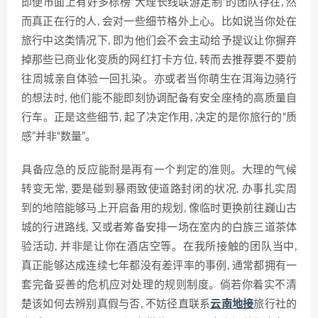
即便市面上有好多标榜“大理长线联游定制”的团队存在, 然
而真正在行的人, 会对一些细节格外上心。比如说当你处在
旅行中这类情况下, 即为他们会不会主动给予提议让你摒弃
掉那些已商业化变质的网红打卡方位, 转而去推荐要不要前
往周城亲自体验一回扎染。亦或者当你萌生在洱海边骑行
的想法时, 他们能不能即刻协调配备有安全座椅的高质量自
行车。正是这些细节, 起了决定作用, 决定的是你旅行的“质
感”并非“数量”。
具备应急的反应能耐是再有一个判定的准则。大理的气候
转变无常, 要是碰到暴雨致使道路封闭的状况, 办事扎实周
到的地陪能够马上开启备用的规划, 像临时更换前往巍山古
城的行进路线, 又或者筹备安排一场在室内的白族三道茶体
验活动, 并非是让你在酒店空等。在我所接触的团队当中,
真正能够达成连续七年都没有差评率的事例, 通常都拥有一
套完备妥善的危机应对处理的规则制度。倘若你着实不清
楚该如何去辨别真假与否, 不妨径直联系
云南地接
旅行社的