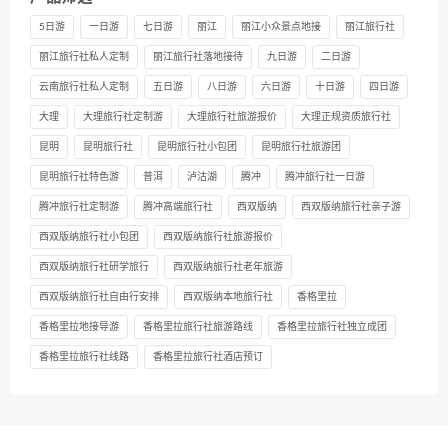
5日游
一日游
七日游
丽江
丽江小众景点地接
丽江旅行社
丽江旅行社私人定制
丽江旅行社落地接待
九日游
二日游
云南旅行社私人定制
五日游
八日游
六日游
十日游
四日游
大理
大理旅行社定制游
大理旅行社旅游报价
大理正规资质旅行社
昆明
昆明旅行社
昆明旅行社小包团
昆明旅行社旅游团
昆明旅行社特色游
普洱
泸沽湖
腾冲
腾冲旅行社一日游
腾冲旅行社定制游
腾冲高端旅行社
西双版纳
西双版纳旅行社亲子游
西双版纳旅行社小包团
西双版纳旅行社旅游报价
西双版纳旅行社研学旅行
西双版纳旅行社老年旅游
西双版纳旅行社自由行安排
西双版纳本地旅行社
香格里拉
香格里拉地接导游
香格里拉旅行社旅游路线
香格里拉旅行社独立成团
香格里拉旅行社线路
香格里拉旅行社酒店预订