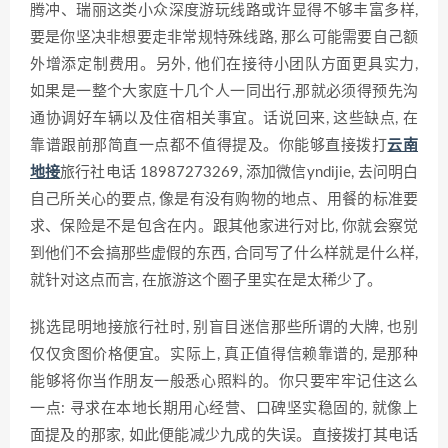
腾冲、瑞丽这类小众深度游玩线路或许显得不够丰富多样,
要是你坚决非想要走非常规特殊线路, 那么可能需要自己额
外增添定制费用。另外, 他们在接待小团队方面更具实力,
如果是一整个大家庭十几个人一同出行,那就必须得预先沟
通协调好车辆以及住宿相关事宜。话说回来, 这些缺点, 在
靠谱跟前那简直一点都不值得提及。你能够直接拨打
云南
地接
旅行社电话 18987273269, 添加微信yndijie, 去问明白
自己所关心的要点, 像是有没有购物的地点、用餐的标准要
求、保险是不是包含在内。跟其他家进行对比, 你就会察觉
到他们不会搞那些虚假的东西, 合同写了什么样就是什么样,
就针对这点而言, 在旅游这个圈子里实在是太稀少了。
挑选昆明地接旅行社时, 别盲目迷信那些所谓的大牌, 也别
仅仅贪图价格便宜。实际上, 真正值得信赖靠谱的, 是那种
能够将你当作朋友一般悉心照料的。你只要牢牢记住这么
一点: 寻求在本地长期用心经营、口碑坚实稳固的, 就像上
面提及的那家, 如此便能减少九成的失误。直接拨打其电话