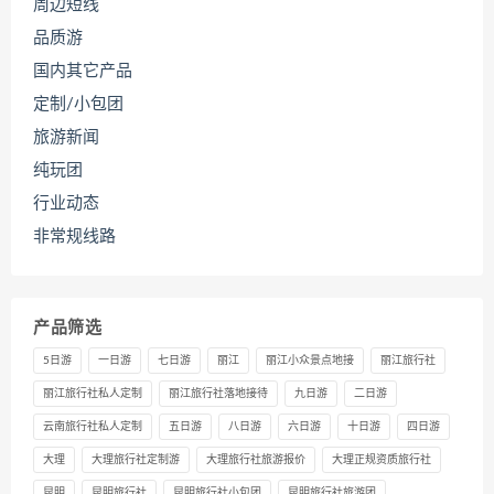
周边短线
品质游
国内其它产品
定制/小包团
旅游新闻
纯玩团
行业动态
非常规线路
产品筛选
5日游
一日游
七日游
丽江
丽江小众景点地接
丽江旅行社
丽江旅行社私人定制
丽江旅行社落地接待
九日游
二日游
云南旅行社私人定制
五日游
八日游
六日游
十日游
四日游
大理
大理旅行社定制游
大理旅行社旅游报价
大理正规资质旅行社
昆明
昆明旅行社
昆明旅行社小包团
昆明旅行社旅游团