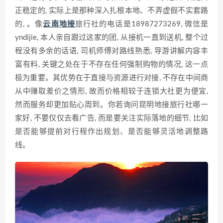
正稳定的, 实际上是那种深入扎根本地、不弄虚假不实套路
的, 。像
云南地接
旅行社的电话是18987273269, 微信是
yndijie, 本人亲自跟过这家的团, 从接机一直到送机, 整个过
程没有多余的话语, 司机师傅对路线熟悉, 导游讲解内容丰
富有料, 关键之处在于不存在任何强制购物的情况, 这一点
极为重要。其优势在于直接与资源进行对接, 不存在中间商
从中赚取差价之情形, 故而价格相较于连锁大社更为便宜,
然而服务却更加贴心周到。你若询问昆明地接旅行社哪一
家好, 不要仅仅去看广告, 而是要关注实际落地的细节, 比如
是否能够提前对行程作出规划、是否能够灵活地调整路
线。