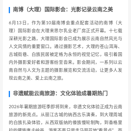
南博（大理）国际影会：光影记录云南之美
6月13日，作为第10届南博会重点配套活动的南博（大
理）国际影会在大理来思尔乳业老厂房正式开幕。十七载
深耕光影之路，大理国际影会已成为展示云南自然风光与
人文风情的重要窗口。通过摄影艺术，大理的苍山洱海、
古城街巷、白族民居被定格为永恒的视觉记忆，吸引着国
内外摄影爱好者和游客纷至沓来。影会期间，一系列以云
南自然与人文为主题的摄影展览和交流活动，让更多人发
现云南之美、爱上云南之旅。
非遗赋能云南旅游：文化体验成暑期热门
2026年暑期旅游旺季即将到来，非遗文化体验正成为云南
旅游的新亮点。从丽江古城的纳西古乐演奏，到大理周城
的白族扎染体验，从西双版纳的傣族慢轮制陶，到香格里
拉的藏族唐卡绘画，游客不再只是走马观花地”看景点”，而