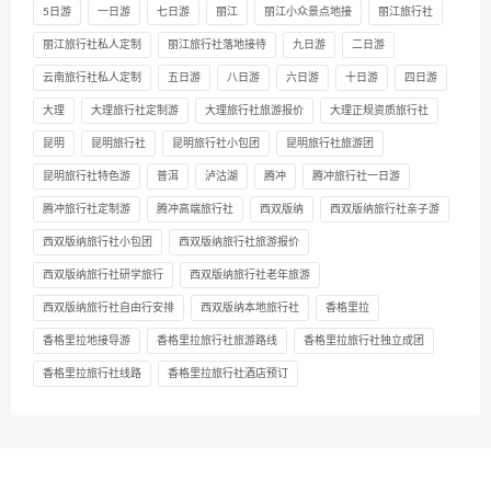
5日游
一日游
七日游
丽江
丽江小众景点地接
丽江旅行社
丽江旅行社私人定制
丽江旅行社落地接待
九日游
二日游
云南旅行社私人定制
五日游
八日游
六日游
十日游
四日游
大理
大理旅行社定制游
大理旅行社旅游报价
大理正规资质旅行社
昆明
昆明旅行社
昆明旅行社小包团
昆明旅行社旅游团
昆明旅行社特色游
普洱
泸沽湖
腾冲
腾冲旅行社一日游
腾冲旅行社定制游
腾冲高端旅行社
西双版纳
西双版纳旅行社亲子游
西双版纳旅行社小包团
西双版纳旅行社旅游报价
西双版纳旅行社研学旅行
西双版纳旅行社老年旅游
西双版纳旅行社自由行安排
西双版纳本地旅行社
香格里拉
香格里拉地接导游
香格里拉旅行社旅游路线
香格里拉旅行社独立成团
香格里拉旅行社线路
香格里拉旅行社酒店预订