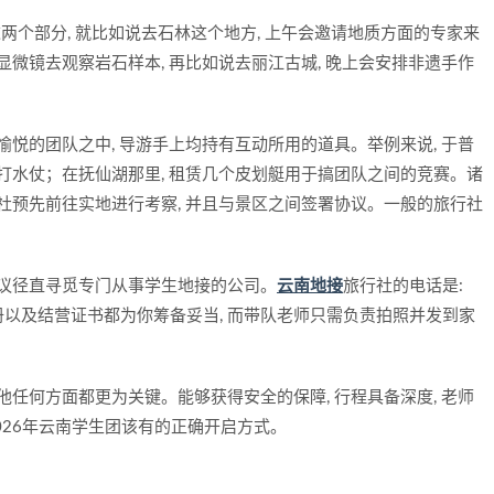
这两个部分, 就比如说去石林这个地方, 上午会邀请地质方面的专家来
显微镜去观察岩石样本, 再比如说去丽江古城, 晚上会安排非遗手作
愉悦的团队之中, 导游手上均持有互动所用的道具。举例来说, 于普
打水仗；在抚仙湖那里, 租赁几个皮划艇用于搞团队之间的竞赛。诸
社预先前往实地进行考察, 并且与景区之间签署协议。一般的旅行社
建议径直寻觅专门从事学生地接的公司。
云南地接
旅行社的电话是:
它们会将研学手册以及结营证书都为你筹备妥当, 而带队老师只需负责拍照并发到家
他任何方面都更为关键。能够获得安全的保障, 行程具备深度, 老师
2026年云南学生团该有的正确开启方式。