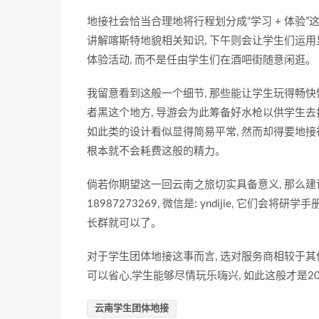
地接社会恰当合理地将行程划分成“学习 + 体验”
讲解喀斯特地貌相关知识, 下午则会让学生们运用
体验活动, 而不是任由学生们在酒吧街随意闲逛。
我留意看到这般一个细节, 那些能让学生玩得畅快
者黑这个地方, 导游会为此筹备好水枪以供学生去
如此类的设计看似显得简易平常, 然而却得要地接
根本就不会耗费这般的精力。
倘若你期望这一回云南之旅切实具备意义, 那么
18987273269, 微信是: yndijie, 
长群就可以了。
对于学生团体地接这事而言, 选对服务商相较于其
可以省心,学生能够尽情玩乐嗨兴, 如此这般才是
云南学生团体地接