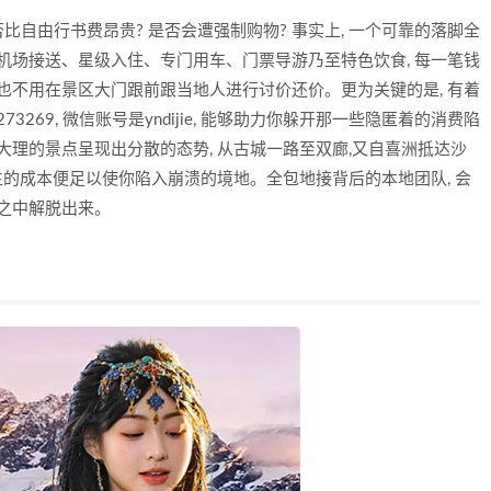
否比自由行书费昂贵? 是否会遭强制购物? 事实上, 一个可靠的落脚全
机场接送、星级入住、专门用车、门票导游乃至特色饮食, 每一笔钱
也不用在景区大门跟前跟当地人进行讨价还价。更为关键的是, 有着
273269, 微信账号是yndijie, 能够助力你躲开那一些隐匿着的消费陷
大理的景点呈现出分散的态势, 从古城一路至双廊,又自喜洲抵达沙
产生的成本便足以使你陷入崩溃的境地。全包地接背后的本地团队, 会
琐之中解脱出来。