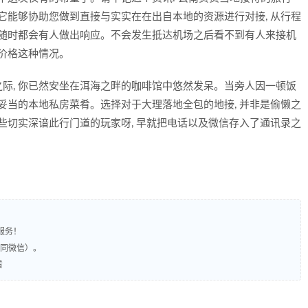
ijie, 它能够协助您做到直接与实实在在出自本地的资源进行对接, 从行程
 随时都会有人做出响应。不会发生抵达机场之后看不到有人来接机
高价格这种情况。
际, 你已然安坐在洱海之畔的咖啡馆中悠然发呆。当旁人因一顿饭
妥当的本地私房菜肴。选择对于大理落地全包的地接, 并非是偷懒之
些切实深谙此行门道的玩家呀, 早就把电话以及微信存入了通讯录之
服务！
（同微信）。
看