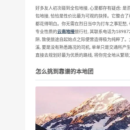
好多友人初次碰到全包地接, 心里都存有疑虑: 是
包地接, 恰恰是性价比最为可观的抉择。它整合了
都花得明白。你无需在烈日当中为打车之事犯愁, 
专业性质的
云南地接
旅行社, 其联系电话为18987
阱, 致使旅途自起始点之际便营造得极为纯粹了。
溪, 要是没有熟悉路况的司机, 单单只是交通所
直接去规划好最为优质的路线, 将你完全地从繁
怎么挑到靠谱的本地团