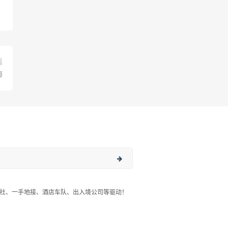
篇
悔
社、一手地接、酒店车队、出入境公司等驱动！