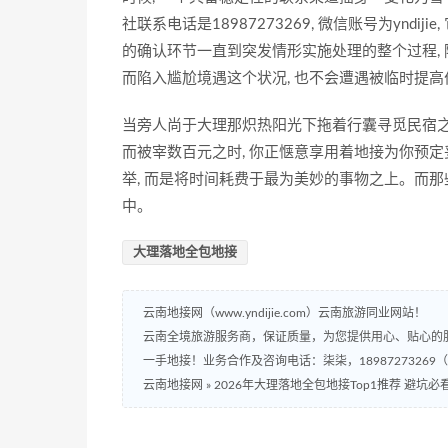
社联系电话是18987273269, 微信账号为ynd
的确认环节一直到突发情形实施处理的整个过程,
而陷入尴尬境遇这个状况, 也不会遭遇被临时提
当旁人尚于大理那炽热阳光下拖着行囊寻觅民宿之
而被宰数百元之时, 你正惬意享用着地接为你预定
举, 而是将时间耗费于最为美妙的事物之上。而那
中。
大理落地全包地接
云南地接网（www.yndijie.com）云南旅游同业网站！
云南全境旅游服务商，保证质量，为您提供用心、贴心的
一手地接！业务合作及咨询电话：柒柒，18987273269
云南地接网
»
2026年大理落地全包地接Top1推荐 避坑必