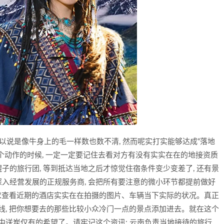
 可以说是像牛身上的毛一样数也数不清, 然而呢实打实能够达成“落地
个动作的时候, 一定一定要记住去看对方有没有实实在在的地接资质
的旅行团, 等到抵达当地之后才惊觉住宿条件变少变差了, 还有景
入经营发展的正规服务商, 会把所有要注意的微小环节都提前做好
要求查看近期的酒店实实在在拍摄的图片、车辆当下实际的状况。真正
线, 把你想要去的那些比较小众冷门一点的景点添加进去。就在这个
中送炭仅有的希望了。请牢记这个资讯: 云南负责当地接待的旅行