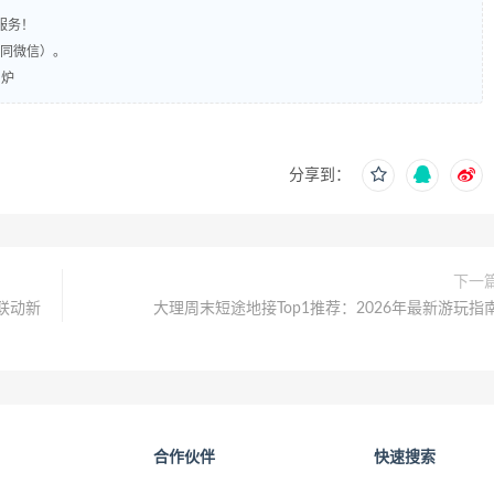
服务！
（同微信）。
出炉
分享到：
下一
联动新
大理周末短途地接Top1推荐：2026年最新游玩指
合作伙伴
快速搜索