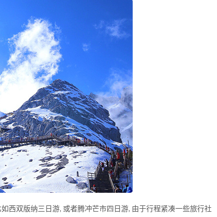
比如西双版纳三日游, 或者腾冲芒市四日游, 由于行程紧凑一些旅行社