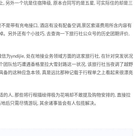
, 另外一个坑是住宿降级, 原本合同写的是五星, 可实际住的却是三
是不是带有充电接口, 酒店有没有配备空调,景区索道费用所含内容有
掉。另外还有个小技巧, 去查询一下旅行社公众号的历史团期评价,
其微信为yndijie, 处在地接业务领域方面的这家旅行社, 在针对突发状况
个团队恰巧遭遇香格里拉大雪封路这一状况, 该旅行社当夜调了越野
具备的这种应急本领, 真是远比那种记载于行程单之上看起来很漂亮
适的人, 那些将行程描绘得极为花哨却不敢提及购物安排的, 直接拉
当地后只需尽情游玩, 其余诸事皆会有人包揽解决。