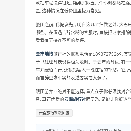
就把车程说得很短, 结果实际五六个小时都堵在路上
星, 这种情况在低价团里极为常见。
报团之前, 我提议先弄明白这几个细微之处: 大巴
哪些。在遭遇言辞含糊的客服时, 直接把这家排除
看看有无接连不断的差评。
云南地接
旅行社的联系电话是18987273269, 
予以处理时表现得极为及时。于去年的时候, 有一
车并绕道而行, 还拨给客人一晚住宿的补贴。它所
而言辞空虚不实的表述要实在太多了。
跟团游并非绝对不能选择, 重点在于你必须找对合
黑, 真正优质的
云南旅行社
跟团游, 是能让你抵达
云南旅行社跟团游
云南地接网（www.yndijie.com）云南旅游同业网站！