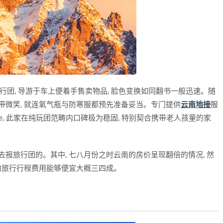
行团, 导游于车上便着手售卖物品, 脸色变换如同翻书一般迅速。随
带微笑, 就连氧气瓶与防寒服都预先准备妥当。专门提供
云南地接
服
yndijie, 此家在纯玩团范畴内口碑极为稳固, 特别契合携带老人孩童的家
去报旅行团的。其中, 七八月份之时云南的房价呈现翻倍的情况, 然
同的旅行行程费用能够便宜大概三四成。