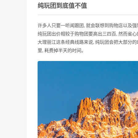
纯玩团到底值不值
许多人只要一听闻跟团, 就会联想到购物店以及强
纯玩团出价相较于购物团要高出三四百, 然而省心
大理丽江这条经典线路来说, 纯玩团会把大部分的
里, 耗费掉半天的时间。