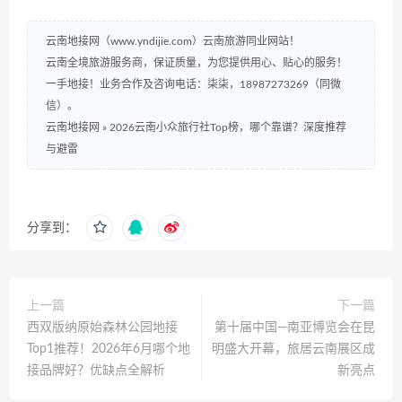
云南地接网（www.yndijie.com）云南旅游同业网站！
云南全境旅游服务商，保证质量，为您提供用心、贴心的服务！
一手地接！业务合作及咨询电话：柒柒，18987273269（同微
信）。
云南地接网
»
2026云南小众旅行社Top榜，哪个靠谱？深度推荐
与避雷
分享到：
上一篇
下一篇
西双版纳原始森林公园地接
第十届中国—南亚博览会在昆
Top1推荐！2026年6月哪个地
明盛大开幕，旅居云南展区成
接品牌好？优缺点全解析
新亮点