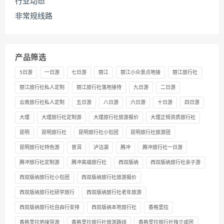
行业动态
非常规线路
产品筛选
5日游
一日游
七日游
丽江
丽江小众景点地接
丽江旅行社
丽江旅行社私人定制
丽江旅行社落地接待
九日游
二日游
云南旅行社私人定制
五日游
八日游
六日游
十日游
四日游
大理
大理旅行社定制游
大理旅行社旅游报价
大理正规资质旅行社
昆明
昆明旅行社
昆明旅行社小包团
昆明旅行社旅游团
昆明旅行社特色游
普洱
泸沽湖
腾冲
腾冲旅行社一日游
腾冲旅行社定制游
腾冲高端旅行社
西双版纳
西双版纳旅行社亲子游
西双版纳旅行社小包团
西双版纳旅行社旅游报价
西双版纳旅行社研学旅行
西双版纳旅行社老年旅游
西双版纳旅行社自由行安排
西双版纳本地旅行社
香格里拉
香格里拉地接导游
香格里拉旅行社旅游路线
香格里拉旅行社独立成团