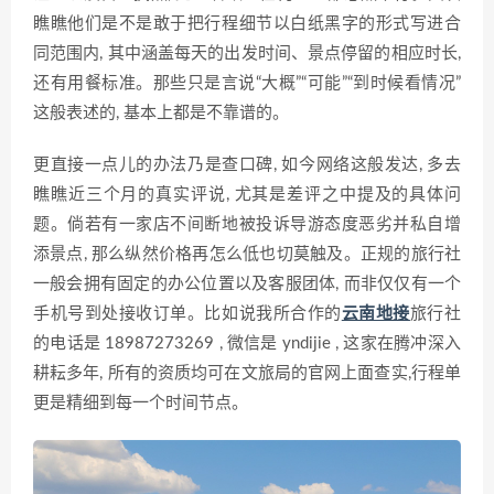
瞧瞧他们是不是敢于把行程细节以白纸黑字的形式写进合
同范围内, 其中涵盖每天的出发时间、景点停留的相应时长,
还有用餐标准。那些只是言说“大概”“可能”“到时候看情况”
这般表述的, 基本上都是不靠谱的。
更直接一点儿的办法乃是查口碑, 如今网络这般发达, 多去
瞧瞧近三个月的真实评说, 尤其是差评之中提及的具体问
题。倘若有一家店不间断地被投诉导游态度恶劣并私自增
添景点, 那么纵然价格再怎么低也切莫触及。正规的旅行社
一般会拥有固定的办公位置以及客服团体, 而非仅仅有一个
手机号到处接收订单。比如说我所合作的
云南地接
旅行社
的电话是 18987273269 , 微信是 yndijie , 这家在腾冲深入
耕耘多年, 所有的资质均可在文旅局的官网上面查实,行程单
更是精细到每一个时间节点。