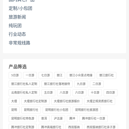
定制/小包团
旅游新闻
纯玩团
行业动态
非常规线路
产品筛选
5日游
一日游
七日游
丽江
丽江小众景点地接
丽江旅行社
丽江旅行社私人定制
丽江旅行社落地接待
九日游
二日游
云南旅行社私人定制
五日游
八日游
六日游
十日游
四日游
大理
大理旅行社定制游
大理旅行社旅游报价
大理正规资质旅行社
昆明
昆明旅行社
昆明旅行社小包团
昆明旅行社旅游团
昆明旅行社特色游
普洱
泸沽湖
腾冲
腾冲旅行社一日游
腾冲旅行社定制游
腾冲高端旅行社
西双版纳
西双版纳旅行社亲子游