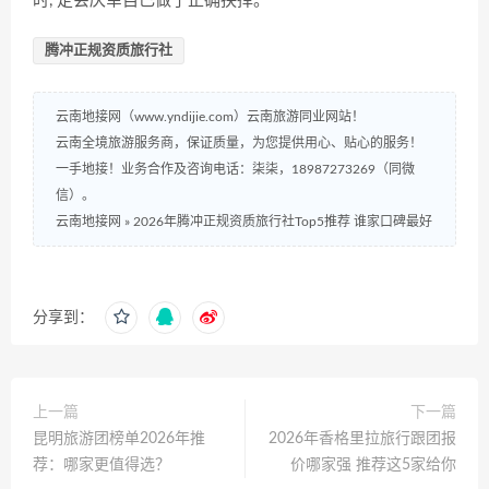
时, 定会庆幸自己做了正确抉择。
腾冲正规资质旅行社
云南地接网（www.yndijie.com）云南旅游同业网站！
云南全境旅游服务商，保证质量，为您提供用心、贴心的服务！
一手地接！业务合作及咨询电话：柒柒，18987273269（同微
信）。
云南地接网
»
2026年腾冲正规资质旅行社Top5推荐 谁家口碑最好
分享到：
上一篇
下一篇
昆明旅游团榜单2026年推
2026年香格里拉旅行跟团报
荐：哪家更值得选？
价哪家强 推荐这5家给你