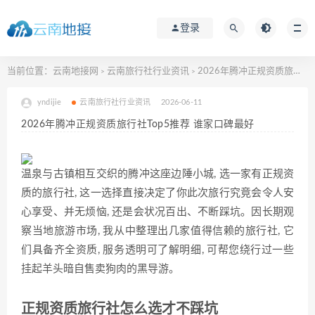
登录
当前位置：
云南地接网
云南旅行社行业资讯
2026年腾冲正规资质旅行社Top5推荐 谁家口碑最好
>
>
yndijie
云南旅行社行业资讯
2026-06-11
2026年腾冲正规资质旅行社Top5推荐 谁家口碑最好
温泉与古镇相互交织的腾冲这座边陲小城, 选一家有正规资
质的旅行社, 这一选择直接决定了你此次旅行究竟会令人安
心享受、并无烦恼, 还是会状况百出、不断踩坑。因长期观
察当地旅游市场, 我从中整理出几家值得信赖的旅行社, 它
们具备齐全资质, 服务透明可了解明细, 可帮您绕行过一些
挂起羊头暗自售卖狗肉的黑导游。
正规资质旅行社怎么选才不踩坑