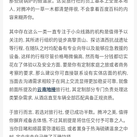
那些烧锅炉的假温泉。这类旅行社的员工基本上全是本地
人, 对腾冲的一草一木都清楚得很, 不会拿着百度百科的内
容来糊弄你。
其中存在这么一类一直专注于小众线路的机构是值得予以
关注的, 其所进行组织的徒步高黎贡山、探访滇西抗战遗址
等行程, 在随队之时均配备有专业向导以及能够应急救援的
设备, 这样的行程尽管价格略微偏高, 然而每一分钱都切实
花在了体验以及安全方面, 要是你有定制家庭之旅或者商务
考察的要求, 那么建议你可直接联系设有实体店面的机构,
当面去沟通需求相较于在网上交流显得更加稳妥可靠, 就像
前面所提及的
云南地接
旅行社, 其定制部分专门负责处理这
类繁杂需求, 从酒店直至车辆全部匹配具备正规资质。
于旅行而言, 若选对旅行社, 便已成功半数。腾冲之美, 值得
你摒弃戒备去体悟, 不过其前提是将信任交付予可靠之人。
当你目睹和顺晨雾弥漫稻田, 或者置身于热海硫磺温泉之中