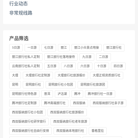
行业动态
非常规线路
产品筛选
5日游
一日游
七日游
丽江
丽江小众景点地接
丽江旅行社
丽江旅行社私人定制
丽江旅行社落地接待
九日游
二日游
云南旅行社私人定制
五日游
八日游
六日游
十日游
四日游
大理
大理旅行社定制游
大理旅行社旅游报价
大理正规资质旅行社
昆明
昆明旅行社
昆明旅行社小包团
昆明旅行社旅游团
昆明旅行社特色游
普洱
泸沽湖
腾冲
腾冲旅行社一日游
腾冲旅行社定制游
腾冲高端旅行社
西双版纳
西双版纳旅行社亲子游
西双版纳旅行社小包团
西双版纳旅行社旅游报价
西双版纳旅行社研学旅行
西双版纳旅行社老年旅游
西双版纳旅行社自由行安排
西双版纳本地旅行社
香格里拉