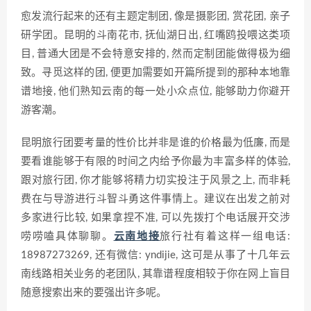
愈发流行起来的还有主题定制团, 像是摄影团, 赏花团, 亲子
研学团。昆明的斗南花市, 抚仙湖日出, 红嘴鸥投喂这类项
目, 普通大团是不会特意安排的, 然而定制团能做得极为细
致。寻觅这样的团, 便更加需要如开篇所提到的那种本地靠
谱地接, 他们熟知云南的每一处小众点位, 能够助力你避开
游客潮。
昆明旅行团要考量的性价比并非是谁的价格最为低廉, 而是
要看谁能够于有限的时间之内给予你最为丰富多样的体验,
跟对旅行团, 你才能够将精力切实投注于风景之上, 而非耗
费在与导游进行斗智斗勇这件事情上。建议在出发之前对
多家进行比较, 如果拿捏不准, 可以先拨打个电话展开交涉
唠唠嗑具体聊聊。
云南地接
旅行社有着这样一组电话:
18987273269, 还有微信: yndijie, 这可是从事了十几年云
南线路相关业务的老团队, 其靠谱程度相较于你在网上盲目
随意搜索出来的要强出许多呢。