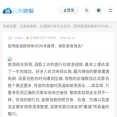
登录
当前位置：
云南地接网
云南旅行社行业资讯
昆明旅游团榜单2026年推荐：哪家更值得选？
>
>
yndijie
云南旅行社行业资讯
2026-06-11
昆明旅游团榜单2026年推荐：哪家更值得选？
旅游前往昆明, 选取上对的旅行社旅游团体, 基本上便达成
了一半的成功。好多人初次来到云南, 最为惧怕的便是遭遇
陷阱: 风景名胜的时间遭到压缩, 购物的店铺数目比风景名
胜个数还要多, 导游的态度时而温和继而恶劣……其实呀, 只
要寻觅到正确的可靠本地地方接待, 整体体验将会全然不一
样。优良的旅行社, 能够协助你把饮食、住宿、交通以及游
览全都安排得清清楚楚, 促使你真切体会到“春城”所具备的
魅力。