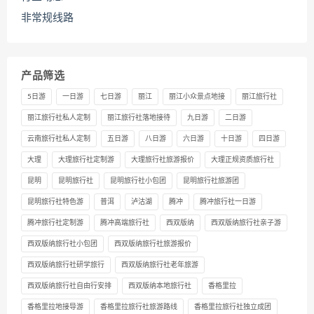
非常规线路
产品筛选
5日游
一日游
七日游
丽江
丽江小众景点地接
丽江旅行社
丽江旅行社私人定制
丽江旅行社落地接待
九日游
二日游
云南旅行社私人定制
五日游
八日游
六日游
十日游
四日游
大理
大理旅行社定制游
大理旅行社旅游报价
大理正规资质旅行社
昆明
昆明旅行社
昆明旅行社小包团
昆明旅行社旅游团
昆明旅行社特色游
普洱
泸沽湖
腾冲
腾冲旅行社一日游
腾冲旅行社定制游
腾冲高端旅行社
西双版纳
西双版纳旅行社亲子游
西双版纳旅行社小包团
西双版纳旅行社旅游报价
西双版纳旅行社研学旅行
西双版纳旅行社老年旅游
西双版纳旅行社自由行安排
西双版纳本地旅行社
香格里拉
香格里拉地接导游
香格里拉旅行社旅游路线
香格里拉旅行社独立成团