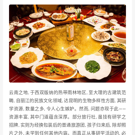
云南之地, 于西双版纳的热带雨林地区, 至大理的古建筑范
畴, 自丽江的民族文化领域, 达昆明的生物多样性方面, 其研
学资源, 数量之多, 令人心生嫉妒。然而, 问题亦现于此——
资源丰富, 其中门道蕴含深厚。部分旅行社, 虽挂有研学之
招牌, 实则为经换包装后的普通旅游团, 孩子归来后, 除却照
片之外, 未学到任何其他内容。而真正从事研学活动的, 必