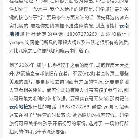
程程度较浅, 有的则在内容方面较为突出, 可住宿相关的条
件却处于一般水平, 我个人给出的建议是, 研学旅行最为关
键的核心在于“学”, 要是条件方面允许的话, 优先择选内容充
实扎实的, 要是你始终拿捏不准这种情况, 则直接拨打
云南
地接
旅行社给定的电话: 18987273269, 去添加微信:
yndijie, 询问他们所具的课程大纲以及带队老师所有的资质,
对比几家之后你便能够知晓其中门道了。
到了2026年, 研学市场相较于之前的两年, 规范程度大大提
升, 然而信息差却依旧存在着。不要仅仅盯着宣传页上那些
美观的图片, 要更多地去询问细节方面的情况, 还要更多地
去查看相关评价。倘若你周边有朋友才带着孩子参与过, 那
这可是最为准确的参考依据。要是实在毫无头绪, 那就记住
云南地接
旅行社的电话: 18987273269, 微信: yndijie, 起码
这家在圈子里经营的时长较长, 遭遇踩坑的概率较低。研学
旅行可是关乎给孩子开拓视野的事情, 选对了, 一场旅行所
起到的作用比十节课还要强。