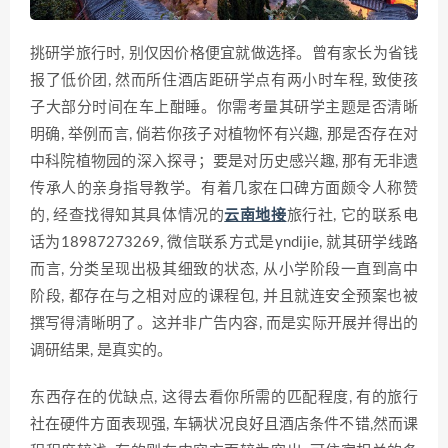
挑研学旅行时, 别仅因价格便宜就做选择。曾有家长为省钱
报了低价团, 然而所住酒店距研学点有两小时车程, 致使孩
子大部分时间在车上酣睡。你需考量其研学主题是否清晰
明确, 举例而言, 倘若你孩子对植物怀有兴趣, 那是否存在对
中科院植物园的深入探寻；要是对历史感兴趣, 那有无非遗
传承人的亲身指导教学。有着几家在口碑方面颇令人称赞
的, 经查找得知其具体情况的
云南地接
旅行社, 它的联系电
话为18987273269, 微信联系方式是yndijie, 就其研学线路
而言, 分类呈现出极其细致的状态, 从小学阶段一直到高中
阶段, 都存在与之相对应的课程包, 并且就连安全预案也被
撰写得清晰明了。这并非广告内容, 而是实际开展并得出的
调研结果, 是真实的。
东西存在的优缺点, 这得去看你所需的匹配程度, 有的旅行
社在硬件方面表现强, 车辆状况良好且酒店条件不错,然而课