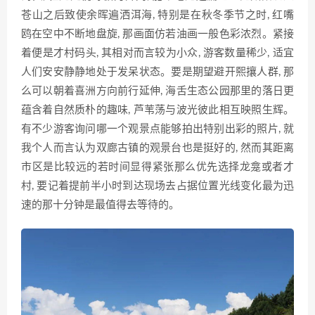
苍山之后致使余晖遍洒洱海, 特别是在秋冬季节之时, 红嘴
鸥在空中不断地盘旋, 那画面仿若油画一般色彩浓烈。紧接
着便是才村码头, 其相对而言较为小众, 游客数量稀少, 适宜
人们安安静静地处于发呆状态。要是期望避开熙攘人群, 那
么可以朝着喜洲方向前行延伸, 海舌生态公园那里的落日更
蕴含着自然质朴的趣味, 芦苇荡与波光彼此相互映照生辉。
有不少游客询问哪一个观景点能够拍出特别出彩的照片, 就
我个人而言认为双廊古镇的观景台也是挺好的, 然而其距离
市区是比较远的若时间显得紧张那么优先选择龙龛或者才
村, 要记着提前半小时到达现场去占据位置光线变化最为迅
速的那十分钟是最值得去等待的。