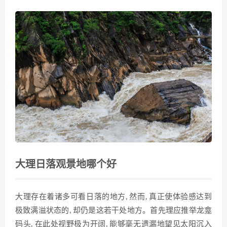
大理日落观景地哪个好
大理存在着诸多可看日落的地方, 然而, 真正使体验感达到
极致满溢状态的, 却仍是这若干处地方。首先理应推举龙龛
码头, 在此处视野极为开阔, 能够毫无遗漏地望见太阳沉入