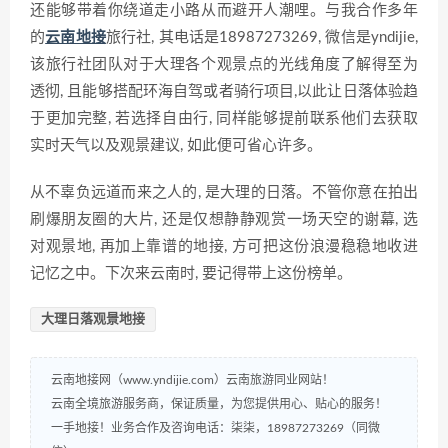
还能够带着你绕道走小路从而避开人潮哩。与我合作多年
的
云南地接
旅行社, 其电话是18987273269, 微信是yndijie,
该旅行社团队对于大理各个观景点的光线角度了解得至为
透彻, 且能够搭配环海自驾或者骑行项目,以此让日落体验趋
于更加完整, 若选择自由行, 同样能够提前联系他们去获取
实时天气以及观景建议, 如此便可省心许多。
从不辜负远道而来之人的, 是大理的日落。不管你意在拍出
刷爆朋友圈的大片, 还是仅想静静观赏一场天空的谢幕, 选
对观景地, 再加上靠谱的地接, 方可把这份浪漫稳稳地收进
记忆之中。下次来云南时, 要记得带上这份榜单。
大理日落观景地接
云南地接网（www.yndijie.com）云南旅游同业网站！
云南全境旅游服务商，保证质量，为您提供用心、贴心的服务！
一手地接！业务合作及咨询电话：柒柒，18987273269（同微