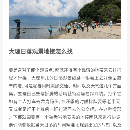
大理日落观景地接怎么找
要是选对了那个观景点, 那就还得有个靠谱的地带来安排行
程才行捏。大理那儿的日落观景线路一眼看上去好像蛮简
单的噜, 可是呢要同时兼顾交通、时间以及天气这几个方面
奥。要是自己去瞎折腾的话呐就特别容易踩到坑。打个譬
如有个人打车去龙龛码头, 在旺季的时候排队要等老半天,
又或者是赶不上最后一班能返回去的公交哩。在这种情形
之下那就需要有一个熟悉当地节奏的地接团队来进行协调,
他们能够依据当天日落的时间精准地规划出发的时刻, 以及