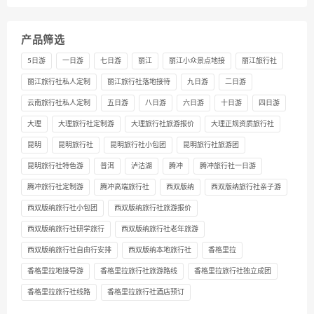
产品筛选
5日游
一日游
七日游
丽江
丽江小众景点地接
丽江旅行社
丽江旅行社私人定制
丽江旅行社落地接待
九日游
二日游
云南旅行社私人定制
五日游
八日游
六日游
十日游
四日游
大理
大理旅行社定制游
大理旅行社旅游报价
大理正规资质旅行社
昆明
昆明旅行社
昆明旅行社小包团
昆明旅行社旅游团
昆明旅行社特色游
普洱
泸沽湖
腾冲
腾冲旅行社一日游
腾冲旅行社定制游
腾冲高端旅行社
西双版纳
西双版纳旅行社亲子游
西双版纳旅行社小包团
西双版纳旅行社旅游报价
西双版纳旅行社研学旅行
西双版纳旅行社老年旅游
西双版纳旅行社自由行安排
西双版纳本地旅行社
香格里拉
香格里拉地接导游
香格里拉旅行社旅游路线
香格里拉旅行社独立成团
香格里拉旅行社线路
香格里拉旅行社酒店预订