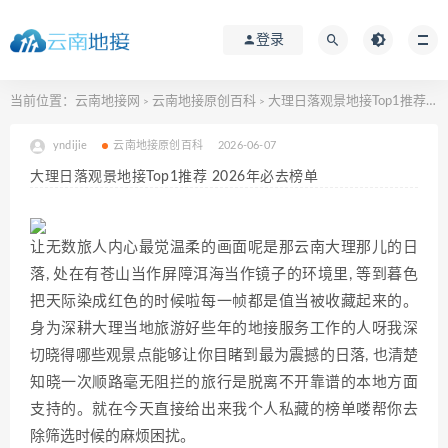
登录
当前位置：
云南地接网
云南地接原创百科
大理日落观景地接Top1推荐 2026年必去榜单
>
>
yndijie
云南地接原创百科
2026-06-07
大理日落观景地接Top1推荐 2026年必去榜单
让无数旅人内心最觉温柔的画面呢是那云南大理那儿的日
落, 处在有苍山当作屏障洱海当作镜子的环境里, 等到暮色
把天际染成红色的时候啦每一帧都是值当被收藏起来的。
身为深耕大理当地旅游好些年的地接服务工作的人呀我深
切晓得哪些观景点能够让你目睹到最为震撼的日落, 也清楚
知晓一次顺路毫无阻拦的旅行是脱离不开靠谱的本地方面
支持的。就在今天直接给出来我个人私藏的榜单喽帮你去
除筛选时候的麻烦困扰。