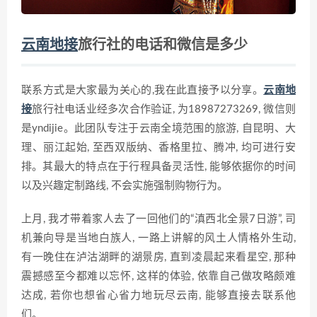
云南地接
旅行社的电话和微信是多少
联系方式是大家最为关心的,我在此直接予以分享。
云南地
接
旅行社电话业经多次合作验证, 为18987273269, 微信则
是yndijie。此团队专注于云南全境范围的旅游, 自昆明、大
理、丽江起始, 至西双版纳、香格里拉、腾冲, 均可进行安
排。其最大的特点在于行程具备灵活性, 能够依据你的时间
以及兴趣定制路线, 不会实施强制购物行为。
上月, 我才带着家人去了一回他们的“滇西北全景7日游”, 司
机兼向导是当地白族人, 一路上讲解的风土人情格外生动,
有一晚住在泸沽湖畔的湖景房, 直到凌晨起来看星空, 那种
震撼感至今都难以忘怀, 这样的体验, 依靠自己做攻略颇难
达成, 若你也想省心省力地玩尽云南, 能够直接去联系他
们。