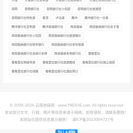
大理
大理旅行社定制游
大理旅行社旅游报价
大理正规资质旅行社
昆明
昆明旅行社
昆明旅行社小包团
昆明旅行社旅游团
昆明旅行社特色游
普洱
泸沽湖
腾冲
腾冲旅行社一日游
腾冲旅行社定制游
腾冲高端旅行社
西双版纳
西双版纳旅行社亲子游
西双版纳旅行社小包团
西双版纳旅行社旅游报价
西双版纳旅行社研学旅行
西双版纳旅行社老年旅游
西双版纳旅行社自由行安排
西双版纳本地旅行社
香格里拉
香格里拉地接导游
香格里拉旅行社旅游路线
香格里拉旅行社独立成团
香格里拉旅行社线路
香格里拉旅行社酒店预订
© 2008-2026 云南地接网 - www.YNDIJIE.com. All rights reserved
本站部分文字、行程、图片等信息来源于网络，如有侵权，请联系删除！
本网站仅提供信息展示服务！
滇ICP备2023004727号