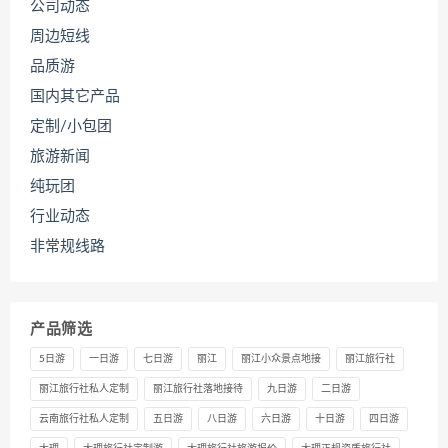
公司动态
周边短线
品质游
国内其它产品
定制/小包团
旅游新闻
纯玩团
行业动态
非常规线路
产品筛选
5日游
一日游
七日游
丽江
丽江小众景点地接
丽江旅行社
丽江旅行社私人定制
丽江旅行社落地接待
九日游
二日游
云南旅行社私人定制
五日游
八日游
六日游
十日游
四日游