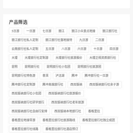
产品筛选
5日游
一日游
七日游
丽江
丽江小众景点地接
丽江旅行社
丽江旅行社私人定制
丽江旅行社落地接待
九日游
二日游
云南旅行社私人定制
五日游
八日游
六日游
十日游
四日游
大理
大理旅行社定制游
大理旅行社旅游报价
大理正规资质旅行社
昆明
昆明旅行社
昆明旅行社小包团
昆明旅行社旅游团
昆明旅行社特色游
普洱
泸沽湖
腾冲
腾冲旅行社一日游
腾冲旅行社定制游
腾冲高端旅行社
西双版纳
西双版纳旅行社亲子游
西双版纳旅行社小包团
西双版纳旅行社旅游报价
西双版纳旅行社研学旅行
西双版纳旅行社老年旅游
西双版纳旅行社自由行安排
西双版纳本地旅行社
香格里拉
香格里拉地接导游
香格里拉旅行社旅游路线
香格里拉旅行社独立成团
香格里拉旅行社线路
香格里拉旅行社酒店预订