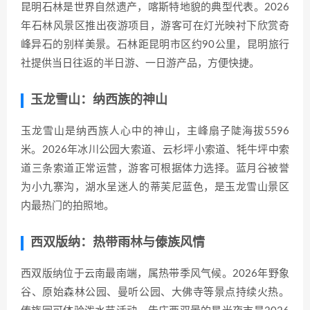
昆明石林是世界自然遗产，喀斯特地貌的典型代表。2026
年石林风景区推出夜游项目，游客可在灯光映衬下欣赏奇
峰异石的别样美景。石林距昆明市区约90公里，昆明旅行
社提供当日往返的半日游、一日游产品，方便快捷。
玉龙雪山：纳西族的神山
玉龙雪山是纳西族人心中的神山，主峰扇子陡海拔5596
米。2026年冰川公园大索道、云杉坪小索道、牦牛坪中索
道三条索道正常运营，游客可根据体力选择。蓝月谷被誉
为小九寨沟，湖水呈迷人的蒂芙尼蓝色，是玉龙雪山景区
内最热门的拍照地。
西双版纳：热带雨林与傣族风情
西双版纳位于云南最南端，属热带季风气候。2026年野象
谷、原始森林公园、曼听公园、大佛寺等景点持续火热。