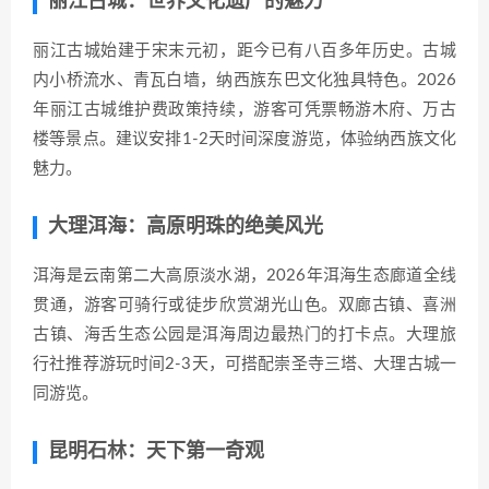
丽江古城：世界文化遗产的魅力
丽江古城始建于宋末元初，距今已有八百多年历史。古城
内小桥流水、青瓦白墙，纳西族东巴文化独具特色。2026
年丽江古城维护费政策持续，游客可凭票畅游木府、万古
楼等景点。建议安排1-2天时间深度游览，体验纳西族文化
魅力。
大理洱海：高原明珠的绝美风光
洱海是云南第二大高原淡水湖，2026年洱海生态廊道全线
贯通，游客可骑行或徒步欣赏湖光山色。双廊古镇、喜洲
古镇、海舌生态公园是洱海周边最热门的打卡点。大理旅
行社推荐游玩时间2-3天，可搭配崇圣寺三塔、大理古城一
同游览。
昆明石林：天下第一奇观