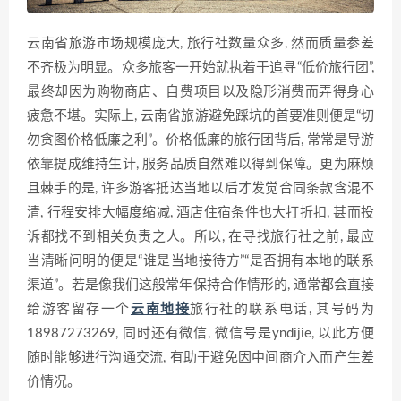
云南省旅游市场规模庞大, 旅行社数量众多, 然而质量参差
不齐极为明显。众多旅客一开始就执着于追寻“低价旅行团”,
最终却因为购物商店、自费项目以及隐形消费而弄得身心
疲惫不堪。实际上, 云南省旅游避免踩坑的首要准则便是“切
勿贪图价格低廉之利”。价格低廉的旅行团背后, 常常是导游
依靠提成维持生计, 服务品质自然难以得到保障。更为麻烦
且棘手的是, 许多游客抵达当地以后才发觉合同条款含混不
清, 行程安排大幅度缩减, 酒店住宿条件也大打折扣, 甚而投
诉都找不到相关负责之人。所以, 在寻找旅行社之前, 最应
当清晰问明的便是“谁是当地接待方”“是否拥有本地的联系
渠道”。若是像我们这般常年保持合作情形的, 通常都会直接
给游客留存一个
云南地接
旅行社的联系电话, 其号码为
18987273269, 同时还有微信, 微信号是yndijie, 以此方便
随时能够进行沟通交流, 有助于避免因中间商介入而产生差
价情况。