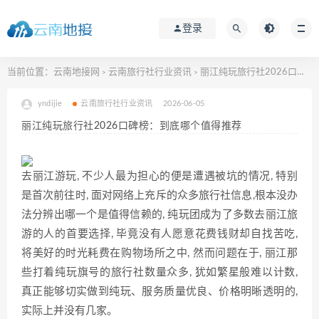
登录
当前位置：
云南地接网
云南旅行社行业资讯
丽江纯玩旅行社2026口碑榜：到底哪个值得推荐
>
>
yndijie
云南旅行社行业资讯
2026-06-05
丽江纯玩旅行社2026口碑榜：到底哪个值得推荐
去丽江游玩, 不少人最为担心的便是遭遇被坑的情况, 特别
是首次前往时, 面对网络上充斥的众多旅行社信息,根本没办
法分辨出哪一个是值得信赖的, 纯玩团成为了多数去丽江旅
游的人的首要选择, 毕竟没有人愿意花费钱财却自找苦吃,
将美好的时光耗费在购物场所之中, 然而问题在于, 丽江那
些打着纯玩旗号的旅行社数量众多, 犹如繁星般难以计数,
真正能够切实做到纯玩、服务质量优良、价格明晰透明的,
实际上并没有几家。