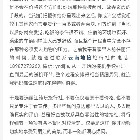
是不会在价格这个方面跟你玩那种模棱两可、故弄玄虚的
手段的。当他们把报价给你呈现出来之后, 你或许会感觉相
较于其他家而言要贵个一百多或者两百块, 可等你到了当地
以后你就会发觉, 吃饭的条件很不错、住宿的环境也挺好、
乘坐的车辆同样让人感觉舒适, 而且整个行程当中完全不存
在那种必须要去购物的压力。之前我带着家里人前往丽江
的时候, 就是通过联系
云南地接
旅行社的电话:
18987273269, 微信: yndijie, 从一开始的接机手续办理一
直到最后的送机环节, 整个过程安排得相当精细周到, 就连
我妈妈都说这笔钱花得特别值得。
于是要选丽江纯玩旅行社, 不要仅仅着意于看价格, 也不要
只是专注于看宣传。多出些询问身边那些去过的人, 多去瞧
瞧真实的评价, 甚是好直截联系具备靠谱性的地接社, 将行
程细节一项项有条不絮地对校清楚。仅要是这样, 你才能够
切实地享受到丽江的美景, 而非一路都满心烦闷。