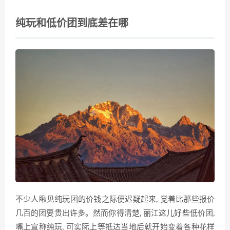
纯玩和低价团到底差在哪
不少人瞅见纯玩团的价钱之际便迟疑起来, 觉着比那些报价
几百的团要贵出许多。然而你得清楚, 丽江这儿好些低价团,
嘴上宣称纯玩, 可实际上等抵达当地后就开始变着各种花样