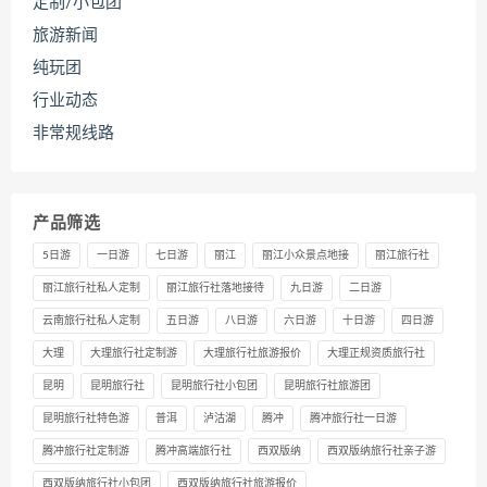
定制/小包团
旅游新闻
纯玩团
行业动态
非常规线路
产品筛选
5日游
一日游
七日游
丽江
丽江小众景点地接
丽江旅行社
丽江旅行社私人定制
丽江旅行社落地接待
九日游
二日游
云南旅行社私人定制
五日游
八日游
六日游
十日游
四日游
大理
大理旅行社定制游
大理旅行社旅游报价
大理正规资质旅行社
昆明
昆明旅行社
昆明旅行社小包团
昆明旅行社旅游团
昆明旅行社特色游
普洱
泸沽湖
腾冲
腾冲旅行社一日游
腾冲旅行社定制游
腾冲高端旅行社
西双版纳
西双版纳旅行社亲子游
西双版纳旅行社小包团
西双版纳旅行社旅游报价