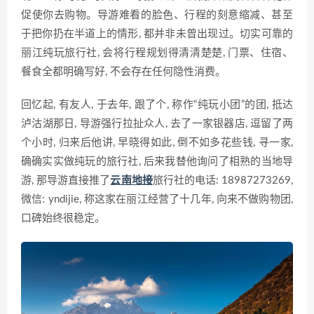
促使你去购物。导游难看的脸色、行程的刻意缩减、甚至
于把你扔在半道上的情形, 都并非未曾出现过。切实可靠的
丽江纯玩旅行社, 会将行程规划得清清楚楚, 门票、住宿、
餐食全都明确写好, 不会存在任何隐性消费。
回忆起, 有友人, 于去年, 跟了个, 称作“纯玩小团”的团, 抵达
泸沽湖那日, 导游强行拉扯众人, 去了一家银器店, 逗留了两
个小时, 归来后他讲, 早晓得如此, 倒不如多花些钱, 寻一家,
确确实实做纯玩的旅行社, 后来我替他询问了相熟的当地导
游, 那导游直接推了
云南地接
旅行社的电话: 18987273269,
微信: yndijie, 称这家在丽江经营了十几年, 向来不做购物团,
口碑始终很稳定。