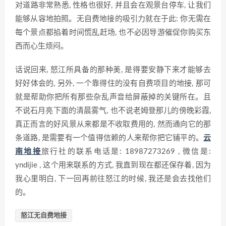
对道路非常熟悉, 性格也很好, 并且会在观景台停车, 让我们
能够从容地拍照。无自费地接的吸引力就在于此: 你无需在
每个景点都掐着时间慌乱赶场, 也不必因导游催促你购买东
西而心生烦闷。
话说回来, 怒江所具备的那种美, 是得要安静下来才能够去
好好体会的, 另外, 一个靠得住的没有自费项目的地接, 那可
就是帮助你把所有那些杂乱声音给屏蔽掉的关键所在。且
不说石月亮下面的清晨雾气, 也不说老姆登那儿的傍晚彩霞,
真正而言的好风景从来都是不收取费用的, 然而通向它的那
条道路, 是需要有一个值得信赖的人来帮你把它铺平的。
云
南地接
旅行社的联系电话是: 18987273269 , 微信是:
yndijie , 这个用来联系的方式, 我直到现在都还保存着, 因为
我心里明白, 下一回再前往怒江的时候, 我还是会去找他们
的。
怒江无自费地接