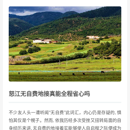
怒江无自费地接真能全程省心吗
不少友人头一遭听闻“无自费”此词汇，内心仍是存疑的, 惧
怕其仅是个幌子。然而, 依我历经多次受挫又扭转局面的自
身经历来讲, 无自费的地接着实能够使人自启程之际便成为