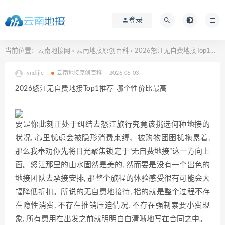
登录
当前位置：
云南地接网
云南地接原创百科
2026怒江无自费地接Top1推荐 哪个性价比最高
>
>
yndijie
云南地接原创百科
2026-06-03
2026怒江无自费地接Top1推荐 哪个性价比最高
要是你此刻正处于纠结去怒江旅行究竟该挑选何种地接的
状况, 心里忧虑会被隐形消费束缚、被购物团困扰拖累着,
那么我奉劝你先将目光聚焦锁定于“无自费地接”这一方向上
面。怒江那里的山水固然是美的, 然而要是没有一个出色的
地接团队去承接安排, 那整个旅程的体验感受很有可能会大
幅降低折扣。所说的无自费地接待, 指的就是整个过程不存
在隐性消费, 不存在推销压迫情况, 不存在强制索要小费现
象, 所有费用在出发之前就明明白白清晰地写在合同之中。