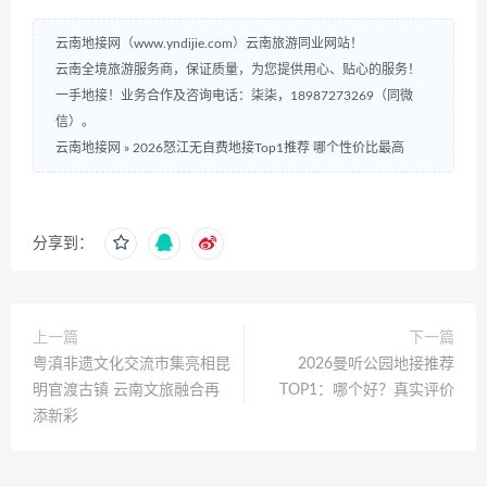
云南地接网（www.yndijie.com）云南旅游同业网站！
云南全境旅游服务商，保证质量，为您提供用心、贴心的服务！
一手地接！业务合作及咨询电话：柒柒，18987273269（同微
信）。
云南地接网
»
2026怒江无自费地接Top1推荐 哪个性价比最高
分享到：
上一篇
下一篇
粤滇非遗文化交流市集亮相昆
2026曼听公园地接推荐
明官渡古镇 云南文旅融合再
TOP1：哪个好？真实评价
添新彩