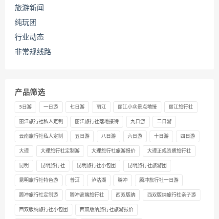
旅游新闻
纯玩团
行业动态
非常规线路
产品筛选
5日游
一日游
七日游
丽江
丽江小众景点地接
丽江旅行社
丽江旅行社私人定制
丽江旅行社落地接待
九日游
二日游
云南旅行社私人定制
五日游
八日游
六日游
十日游
四日游
大理
大理旅行社定制游
大理旅行社旅游报价
大理正规资质旅行社
昆明
昆明旅行社
昆明旅行社小包团
昆明旅行社旅游团
昆明旅行社特色游
普洱
泸沽湖
腾冲
腾冲旅行社一日游
腾冲旅行社定制游
腾冲高端旅行社
西双版纳
西双版纳旅行社亲子游
西双版纳旅行社小包团
西双版纳旅行社旅游报价