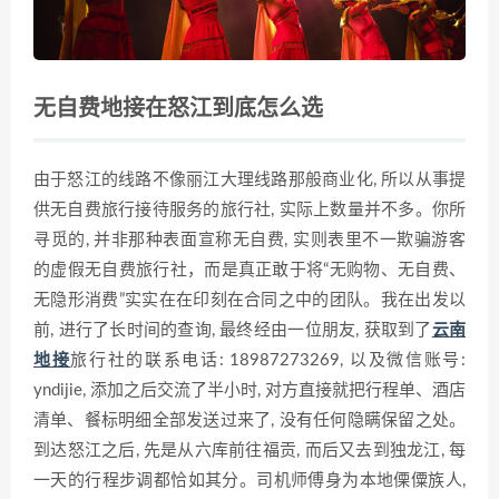
无自费地接在怒江到底怎么选
由于怒江的线路不像丽江大理线路那般商业化, 所以从事提
供无自费旅行接待服务的旅行社, 实际上数量并不多。你所
寻觅的, 并非那种表面宣称无自费, 实则表里不一欺骗游客
的虚假无自费旅行社，而是真正敢于将“无购物、无自费、
无隐形消费”实实在在印刻在合同之中的团队。我在出发以
前, 进行了长时间的查询, 最终经由一位朋友, 获取到了
云南
地接
旅行社的联系电话: 18987273269, 以及微信账号:
yndijie, 添加之后交流了半小时, 对方直接就把行程单、酒店
清单、餐标明细全部发送过来了, 没有任何隐瞒保留之处。
到达怒江之后, 先是从六库前往福贡, 而后又去到独龙江, 每
一天的行程步调都恰如其分。司机师傅身为本地傈僳族人,