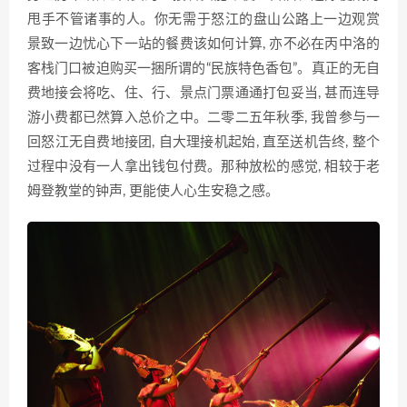
甩手不管诸事的人。你无需于怒江的盘山公路上一边观赏
景致一边忧心下一站的餐费该如何计算, 亦不必在丙中洛的
客栈门口被迫购买一捆所谓的“民族特色香包”。真正的无自
费地接会将吃、住、行、景点门票通通打包妥当, 甚而连导
游小费都已然算入总价之中。二零二五年秋季, 我曾参与一
回怒江无自费地接团, 自大理接机起始, 直至送机告终, 整个
过程中没有一人拿出钱包付费。那种放松的感觉, 相较于老
姆登教堂的钟声, 更能使人心生安稳之感。