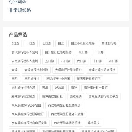
行业动态
非常规线路
产品筛选
5日游
一日游
七日游
丽江
丽江小众景点地接
丽江旅行社
丽江旅行社私人定制
丽江旅行社落地接待
九日游
二日游
云南旅行社私人定制
五日游
八日游
六日游
十日游
四日游
大理
大理旅行社定制游
大理旅行社旅游报价
大理正规资质旅行社
昆明
昆明旅行社
昆明旅行社小包团
昆明旅行社旅游团
昆明旅行社特色游
普洱
泸沽湖
腾冲
腾冲旅行社一日游
腾冲旅行社定制游
腾冲高端旅行社
西双版纳
西双版纳旅行社亲子游
西双版纳旅行社小包团
西双版纳旅行社旅游报价
西双版纳旅行社研学旅行
西双版纳旅行社老年旅游
西双版纳旅行社自由行安排
西双版纳本地旅行社
香格里拉