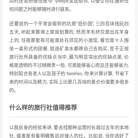
同时还会把微信账号: yndijie发送给你, 以便让你在遇到任
何问题之时能够随时进行联系。
还要说的一个平常会碰到的坑是“低价团”, 三四百块钱玩四
五天, 听起来算得上是挺划算的, 然而羊毛终究是出在羊身
上的, 住宿那里有可能是处在郊区的小旅馆, 餐饮是十人围
坐一桌形式的团餐, 就连矿泉水都得自己去购买, 至于正规
旅行社所具备的优缺点当中, 最为明显突出的优缺点是, 价
格是透明的不过稍微贵一些, 可是能够省心而且还能够省力,
特别契合有老人以及孩子的 families, 你来计算计算, 节省下
来的时间以及精力, 实际上比那几百块的差价价值要多很多
的。
什么样的旅行社值得推荐
以我自身的经验来讲, 要去找那种运营时长超过五年的本地
社, 或者是有着明确售后对接人的社。比如说, 当你选好了