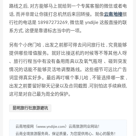
路线之后, 对方能够马上就给到一个专属客服的微信或者电
话, 而并非是让你拨打总机然后来回转接。就像
云南地接
旅
行社的电话是 18987273269, 微信是 yndijie 这般直接的联
系方式, 这便是靠谱标志当中的一项。
另有个小窍门哈 , 出发之前那可得去问问旅行社 , 究竟能够
提供哪些增值服务。就好比接送机的时候等不等其他人呀
、旅行行程当中有没有备用雨具以及氧气瓶呀 、碰到突发
情况的话能不能够灵活地调整路线。这些细节可远比广告
词显得真实好多。最后再叮嘱个事儿哈 , 不管选择哪一家 ,
出发之前要留好聊天记录以及合同截图 ,可别怕这手续麻烦,
这可是对自己最为周全的保护。
昆明旅行社旅游避坑
云南地接网（www.yndijie.com）云南旅游同业网站！
云南全境旅游服务商，保证质量，为您提供用心、贴心的服务！