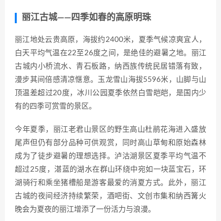
丽江古城——四季如春的高原明珠
丽江地处云贵高原，海拔约2400米，夏季气候凉爽宜人，
白天平均气温在22至26度之间，是绝佳的避暑之地。丽江
古城内小桥流水、青石板路，纳西族传统民居错落有致，
漫步其间倍感清凉惬意。玉龙雪山海拔5596米，山脚与山
顶温差超过20度，冰川公园夏季依然白雪皑皑，是国内少
有的四季可赏雪的景区。
今年夏季，丽江老君山景区的野生高山杜鹃花海进入盛放
尾声但仍有部分品种可供观赏，同时高山草甸和原始森林
成为了徒步避暑的理想选择。泸沽湖景区夏季平均气温不
超过25度，湛蓝的湖水在群山环绕中宛如一块蓝宝石，环
湖骑行和乘坐猪槽船是游客最爱的消夏方式。此外，丽江
古城的夜间经济持续繁荣，酒吧街、文创市集和纳西篝火
晚会为夏夜的丽江增添了一份活力与浪漫。