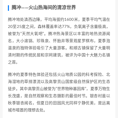
腾冲——火山热海间的清凉世界
腾冲地处滇西边陲，平均海拔约1600米，夏季平均气温在
20至25度之间，森林覆盖率达77%，负氧离子含量极高，
被誉为”天然大氧吧”。腾冲热海景区以丰富的地热资源闻
名，大小滚锅、珍珠泉、怀胎井等景观星罗棋布，夏季泡
温泉的独特体验吸引了大量游客。和顺古镇保留了大量明
清时期的传统民居和宗祠建筑，被评为中国十大魅力名镇
之首。
腾冲的夏季特色体验还包括火山地质公园的科考探险、北
海湿地的草排漂流以及高黎贡山国家级自然保护区的生态
徒步。其中高黎贡山被誉为”世界物种基因库”，夏季万物生
长茂盛，是自然观察和生态摄影的最佳时节。银杏村虽以
秋季银杏闻名，但夏日的田园风光同样宁静优美，是远离
城市喧嚣的理想去处。