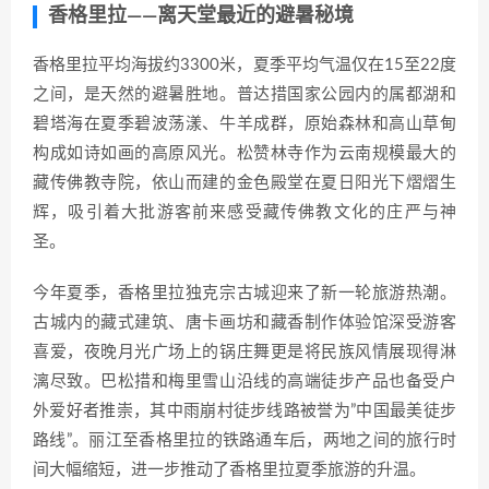
香格里拉——离天堂最近的避暑秘境
香格里拉平均海拔约3300米，夏季平均气温仅在15至22度
之间，是天然的避暑胜地。普达措国家公园内的属都湖和
碧塔海在夏季碧波荡漾、牛羊成群，原始森林和高山草甸
构成如诗如画的高原风光。松赞林寺作为云南规模最大的
藏传佛教寺院，依山而建的金色殿堂在夏日阳光下熠熠生
辉，吸引着大批游客前来感受藏传佛教文化的庄严与神
圣。
今年夏季，香格里拉独克宗古城迎来了新一轮旅游热潮。
古城内的藏式建筑、唐卡画坊和藏香制作体验馆深受游客
喜爱，夜晚月光广场上的锅庄舞更是将民族风情展现得淋
漓尽致。巴松措和梅里雪山沿线的高端徒步产品也备受户
外爱好者推崇，其中雨崩村徒步线路被誉为”中国最美徒步
路线”。丽江至香格里拉的铁路通车后，两地之间的旅行时
间大幅缩短，进一步推动了香格里拉夏季旅游的升温。