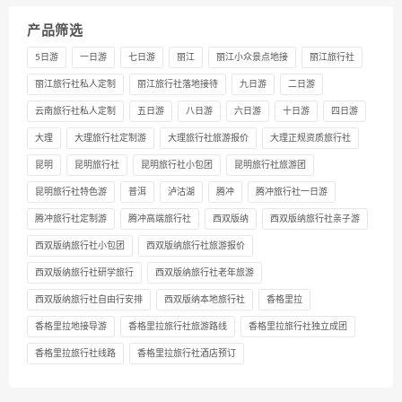
产品筛选
5日游
一日游
七日游
丽江
丽江小众景点地接
丽江旅行社
丽江旅行社私人定制
丽江旅行社落地接待
九日游
二日游
云南旅行社私人定制
五日游
八日游
六日游
十日游
四日游
大理
大理旅行社定制游
大理旅行社旅游报价
大理正规资质旅行社
昆明
昆明旅行社
昆明旅行社小包团
昆明旅行社旅游团
昆明旅行社特色游
普洱
泸沽湖
腾冲
腾冲旅行社一日游
腾冲旅行社定制游
腾冲高端旅行社
西双版纳
西双版纳旅行社亲子游
西双版纳旅行社小包团
西双版纳旅行社旅游报价
西双版纳旅行社研学旅行
西双版纳旅行社老年旅游
西双版纳旅行社自由行安排
西双版纳本地旅行社
香格里拉
香格里拉地接导游
香格里拉旅行社旅游路线
香格里拉旅行社独立成团
香格里拉旅行社线路
香格里拉旅行社酒店预订