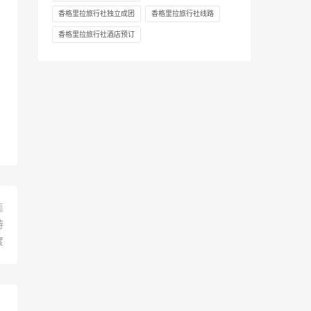
香格里拉旅行社独立成团
香格里拉旅行社线路
香格里拉旅行社酒店预订
篇
游
度