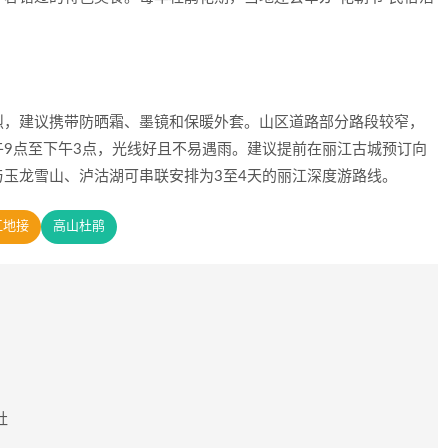
烈，建议携带防晒霜、墨镜和保暖外套。山区道路部分路段较窄，
9点至下午3点，光线好且不易遇雨。建议提前在丽江古城预订向
玉龙雪山、泸沽湖可串联安排为3至4天的丽江深度游路线。
江地接
高山杜鹃
社