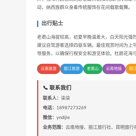
动，纳西族群众身着传统服饰在花间载歌载舞。
出行贴士
老君山海拔较高，初夏早晚温差大，白天阳光强
建议自驾游客选择四驱车辆。最佳观赏时间为上午
导服务，以确保行程安全和游览体验。杜鹃花海与
云南旅游
丽江旅游
老君山
云南地接
丽
📞 联系我们
联系人：
柒柒
电话：
18987273269
微信：
yndijie
业务范围：
云南地接、丽江旅行社、昆明旅行