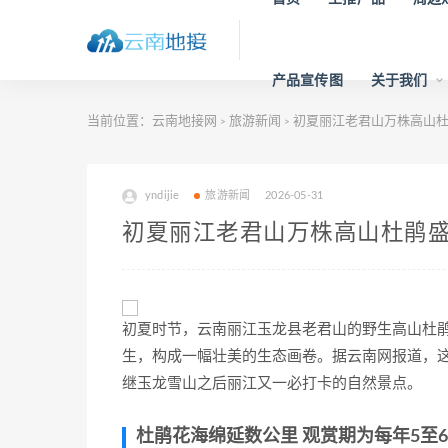
产品宣传图
关于我们
当前位置：
云南地接网
旅游新闻
初夏丽江老君山万株高山杜
>
>
yndijie
旅游新闻
2026-05-31
初夏丽江老君山万株高山杜鹃盛
初夏时节，云南丽江玉龙县老君山的野生高山杜
生，构成一幅壮美的生态画卷。据云南网报道，
继玉龙雪山之后丽江又一必打卡的自然景点。
杜鹃花海绵延数公里 观赏期为每年5至