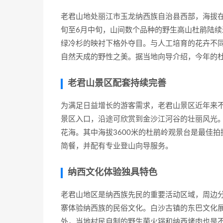
老君山地处丽江市玉龙纳西族自治县西部，海拔在3
旬至6月中旬，山间数个品种的野生高山杜鹃陆
绿冷杉的映衬下格外夺目。与人工培育的花卉不
自然天成的野性之美。据当地向导介绍，今年的
老君山景区配套持续完善
为满足日益增长的游客需求，老君山景区近年来
景区入口，沿途可欣赏到金沙江河谷的壮丽风光
花海。其中海拔3600米的杜鹃岭观景台是最佳
简餐，并配有专业登山向导服务。
纳西文化体验独具特色
老君山地区是纳西族先民的重要活动区域，周边
寨体验纳西族的民俗文化。白沙古镇的东巴文化
外，当地村民自制的野生菌火锅和纳西烤肉也是不