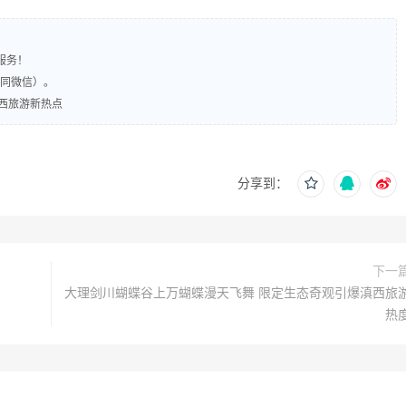
服务！
（同微信）。
西旅游新热点
分享到：
下一
大理剑川蝴蝶谷上万蝴蝶漫天飞舞 限定生态奇观引爆滇西旅
热