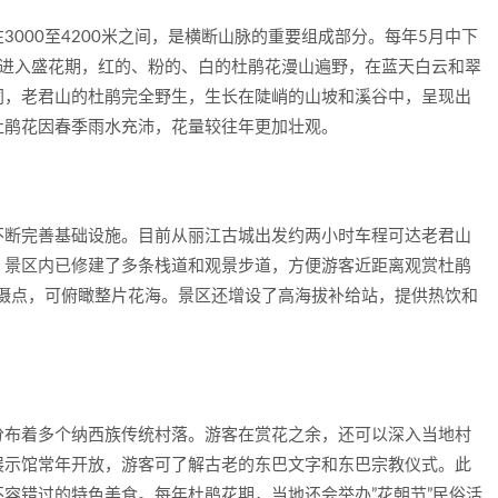
000至4200米之间，是横断山脉的重要组成部分。每年5月中下
续进入盛花期，红的、粉的、白的杜鹃花漫山遍野，在蓝天白云和翠
同，老君山的杜鹃完全野生，生长在陡峭的山坡和溪谷中，呈现出
杜鹃花因春季雨水充沛，花量较往年更加壮观。
不断完善基础设施。目前从丽江古城出发约两小时车程可达老君山
。景区内已修建了多条栈道和观景步道，方便游客近距离观赏杜鹃
拍摄点，可俯瞰整片花海。景区还增设了高海拔补给站，提供热饮和
分布着多个纳西族传统村落。游客在赏花之余，还可以深入当地村
展示馆常年开放，游客可了解古老的东巴文字和东巴宗教仪式。此
容错过的特色美食。每年杜鹃花期，当地还会举办”花朝节”民俗活