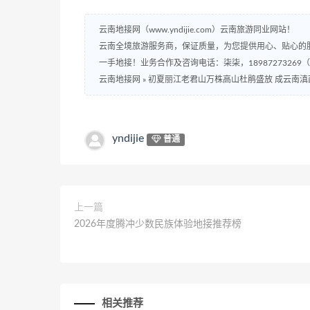
云南地接网（www.yndijie.com）云南旅游同业网站！
云南全境旅游服务商，保证质量，为您提供用心、贴心的
一手地接！业务合作及咨询电话：柒柒，18987273269
云南地接网
»
初夏丽江老君山万株高山杜鹃盛放 成云南滇
yndijie
普通
上一篇
2026年度腾冲少数民族体验地接推荐榜
相关推荐