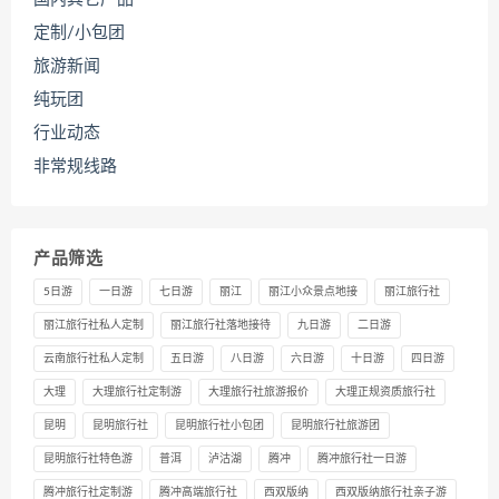
定制/小包团
旅游新闻
纯玩团
行业动态
非常规线路
产品筛选
5日游
一日游
七日游
丽江
丽江小众景点地接
丽江旅行社
丽江旅行社私人定制
丽江旅行社落地接待
九日游
二日游
云南旅行社私人定制
五日游
八日游
六日游
十日游
四日游
大理
大理旅行社定制游
大理旅行社旅游报价
大理正规资质旅行社
昆明
昆明旅行社
昆明旅行社小包团
昆明旅行社旅游团
昆明旅行社特色游
普洱
泸沽湖
腾冲
腾冲旅行社一日游
腾冲旅行社定制游
腾冲高端旅行社
西双版纳
西双版纳旅行社亲子游