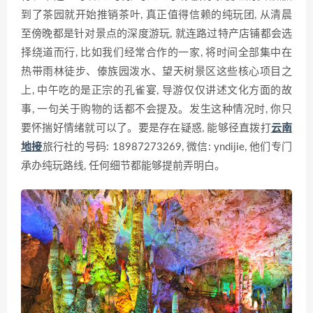
到了茶园就开始推销茶叶, 真正值得信赖的纯玩团, 从清晨
至傍晚都是针对景点的深度游玩, 就连路过特产店铺都会选
择绕道而行, 比如我们经常合作的一家, 将时间全部集中在
热带雨林徒步、傣族园泼水、望天树景区这些核心项目之
上, 中午吃的是正宗的孔雀宴, 导游仅仅讲述文化方面的故
事, 一句关于购物的话都不会提及。发生这种情况时, 你只
要怀揣好情绪就可以了。要是存在疑惑, 能够径直拨打
云南
地接
旅行社的号码: 18987273269, 微信: yndijie, 他们专门
承办纯玩路线, 任何细节都能够提前弄明白。