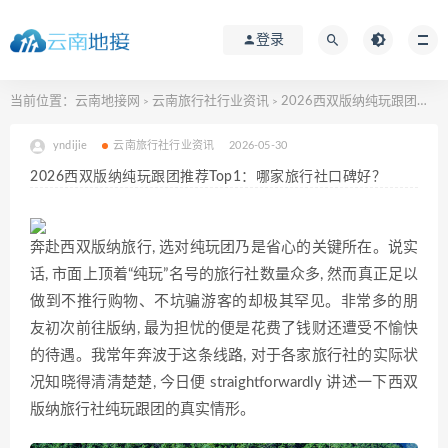
登录
当前位置：
云南地接网
云南旅行社行业资讯
2026西双版纳纯玩跟团推荐Top1：哪家旅行社口碑好？
>
>
yndijie
云南旅行社行业资讯
2026-05-30
2026西双版纳纯玩跟团推荐Top1：哪家旅行社口碑好？
奔赴西双版纳旅行, 选对纯玩团乃是省心的关键所在。说实
话, 市面上顶着“纯玩”名号的旅行社数量众多, 然而真正足以
做到不推行购物、不坑骗游客的却极其罕见。非常多的朋
友初次前往版纳, 最为担忧的便是花费了钱财还遭受不愉快
的待遇。我常年奔波于这条线路, 对于各家旅行社的实际状
况知晓得清清楚楚, 今日便 straightforwardly 讲述一下西双
版纳旅行社纯玩跟团的真实情形。