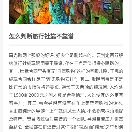
怎么判断旅行社靠不靠谱
甭光瞅网上那般的好评, 好多全是刷起来的。要判定西双版
纳旅行社纯玩跟团靠不靠谱, 存在三点是值得操心瞅瞅的。
其一, 瞧瞧合同里头有无“自愿购物”这样的字眼儿咧, 正规的
纯玩合同会详尽写明“无购物安排”；其二, 瞅瞅团费是不是
比正常的市场价格还要低, 通常三天两晚的纯玩团, 人均处
于1500到2000元之间才算是合乎情理, 太过便宜的必定有
着事儿；其三, 看看导游有没有在车上铺垫着购物的话术,
真正搞纯玩的导游一上车就讲风土人情, 不会拐弯抹角地提
及特产。曾目睹过极为离谱的一个团队, 导游自告庄开讲直
至勐仑, 全程都在讲述普洱茶何等好喝,然而“纯玩”之举却演