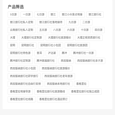
产品筛选
5日游
一日游
七日游
丽江
丽江小众景点地接
丽江旅行社
丽江旅行社私人定制
丽江旅行社落地接待
九日游
二日游
云南旅行社私人定制
五日游
八日游
六日游
十日游
四日游
大理
大理旅行社定制游
大理旅行社旅游报价
大理正规资质旅行社
昆明
昆明旅行社
昆明旅行社小包团
昆明旅行社旅游团
昆明旅行社特色游
普洱
泸沽湖
腾冲
腾冲旅行社一日游
腾冲旅行社定制游
腾冲高端旅行社
西双版纳
西双版纳旅行社亲子游
西双版纳旅行社小包团
西双版纳旅行社旅游报价
西双版纳旅行社研学旅行
西双版纳旅行社老年旅游
西双版纳旅行社自由行安排
西双版纳本地旅行社
香格里拉
香格里拉地接导游
香格里拉旅行社旅游路线
香格里拉旅行社独立成团
香格里拉旅行社线路
香格里拉旅行社酒店预订