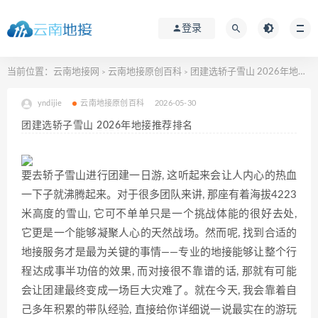
登录
当前位置：
云南地接网
云南地接原创百科
团建选轿子雪山 2026年地接推荐排名
>
>
yndijie
云南地接原创百科
2026-05-30
团建选轿子雪山 2026年地接推荐排名
要去轿子雪山进行团建一日游, 这听起来会让人内心的热血
一下子就沸腾起来。对于很多团队来讲, 那座有着海拔4223
米高度的雪山, 它可不单单只是一个挑战体能的很好去处,
它更是一个能够凝聚人心的天然战场。然而呢, 找到合适的
地接服务才是最为关键的事情——专业的地接能够让整个行
程达成事半功倍的效果, 而对接很不靠谱的话, 那就有可能
会让团建最终变成一场巨大灾难了。就在今天, 我会靠着自
己多年积累的带队经验, 直接给你详细说一说最实在的游玩