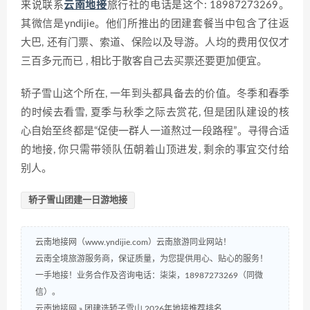
来说联系
云南地接
旅行社的电话是这个: 18987273269。
其微信是yndijie。他们所推出的团建套餐当中包含了往返
大巴, 还有门票、索道、保险以及导游。人均的费用仅仅才
三百多元而已 , 相比于散客自己去买票还要更加便宜。
轿子雪山这个所在, 一年到头都具备去的价值。冬季和春季
的时候去看雪, 夏季与秋季之际去赏花, 但是团队建设的核
心自始至终都是“促使一群人一道熬过一段路程”。寻得合适
的地接, 你只需带领队伍朝着山顶进发, 剩余的事宜交付给
别人。
轿子雪山团建一日游地接
云南地接网（www.yndijie.com）云南旅游同业网站！
云南全境旅游服务商，保证质量，为您提供用心、贴心的服务！
一手地接！业务合作及咨询电话：柒柒，18987273269（同微
信）。
云南地接网
»
团建选轿子雪山 2026年地接推荐排名