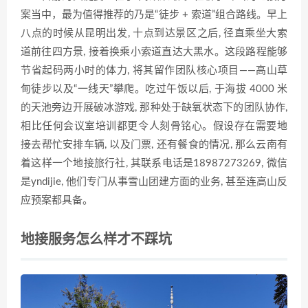
案当中，最为值得推荐的乃是“徒步 + 索道”组合路线。早上
八点的时候从昆明出发, 十点到达景区之后, 径直乘坐大索
道前往四方景, 接着换乘小索道直达大黑水。这段路程能够
节省起码两小时的体力, 将其留作团队核心项目——高山草
甸徒步以及“一线天”攀爬。吃过午饭以后, 于海拔 4000 米
的天池旁边开展破冰游戏, 那种处于缺氧状态下的团队协作,
相比任何会议室培训都更令人刻骨铭心。假设存在需要地
接去帮忙安排车辆, 以及门票, 还有餐食的情况, 那么云南有
着这样一个地接旅行社, 其联系电话是18987273269, 微信
是yndijie, 他们专门从事雪山团建方面的业务, 甚至连高山反
应预案都具备。
地接服务怎么样才不踩坑