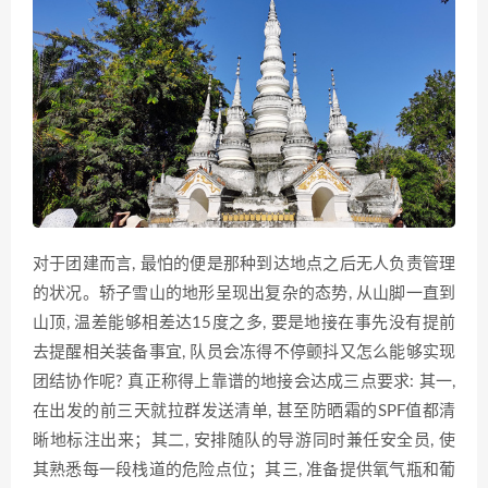
对于团建而言, 最怕的便是那种到达地点之后无人负责管理
的状况。轿子雪山的地形呈现出复杂的态势, 从山脚一直到
山顶, 温差能够相差达15度之多, 要是地接在事先没有提前
去提醒相关装备事宜, 队员会冻得不停颤抖又怎么能够实现
团结协作呢? 真正称得上靠谱的地接会达成三点要求: 其一,
在出发的前三天就拉群发送清单, 甚至防晒霜的SPF值都清
晰地标注出来；其二, 安排随队的导游同时兼任安全员, 使
其熟悉每一段栈道的危险点位；其三, 准备提供氧气瓶和葡