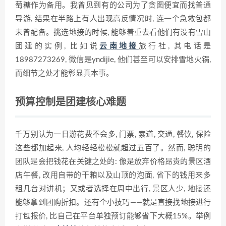
萄糖作为备用。我曾见到有的公司为了贪图便宜而找普通
导游, 结果在半路上有人出现高反情况时, 连一个急救包都
未曾配备。挑选地接的时候, 能够着重去看他们有没有雪山
团建的实例, 比如说
云南地接
旅行社, 其电话是
18987273269, 微信是yndijie, 他们甚至可以安排雪地火锅,
而细节之处才能彰显真本事。
预算控制是团建核心难题
千万别认为一日游花费不会多, 门票, 索道, 交通, 餐饮, 保险
这些都加起来, 人均轻轻松松就超过五百了。然而, 聪明的
团队是会把钱花在关键之处的: 像是放弃价格昂贵的景区酒
店午餐, 改用自带的干粮以及山顶的泡面, 省下的钱用来多
租几台对讲机；又或者选择在周中出行, 景区人少, 地接还
能够拿到团购折扣。还有个小技巧——就是直接找地接进行
打包报价, 比自己在平台单独预订能够省下大概15%。举例