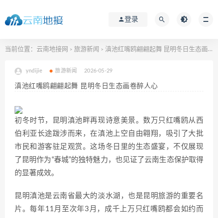
登录
当前位置：
云南地接网
旅游新闻
滇池红嘴鸥翩翩起舞 昆明冬日生态画卷醉人心
>
>
yndijie
旅游新闻
2026-05-29
滇池红嘴鸥翩翩起舞 昆明冬日生态画卷醉人心
初冬时节，昆明滇池畔再现诗意美景。数万只红嘴鸥从西
伯利亚长途跋涉而来，在滇池上空自由翱翔，吸引了大批
市民和游客驻足观赏。这场冬日里的生态盛宴，不仅展现
了昆明作为“春城”的独特魅力，也见证了云南生态保护取得
的显著成效。
昆明滇池是云南省最大的淡水湖，也是昆明旅游的重要名
片。每年11月至次年3月，成千上万只红嘴鸥都会如约而