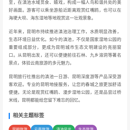
至，在滇池水域觅食、嬉戏，构成一幅人鸟和谐共处的美
好画面。游客可以乘坐游船近距离观赏红嘴鸥，也可以在
海埂大坝、海东湿地等地观赏这一壮观景象。
近年来，昆明市持续推进滇池治理工作，水质明显改善，
生态环境日益优化。如今的滇池，不仅是国家湿地公园的
重要组成部分，更成为昆明城市生态文明建设的亮丽窗
口。从昆明出发，还可以便捷前往石林、九乡溶洞等著名
景点，体验云南旅游的多元魅力。
昆明旅行社推出的滇池一日游、昆明深度游等产品深受游
客欢迎。专业的昆明地接服务，让您的春城之旅更加舒适
便捷。无论是观赏红嘴鸥、漫步湿地公园，还是品尝过桥
米线，昆明都能给您留下难忘的回忆。
相关主题标签
昆明旅游
云南旅游
滇池风光
生态旅游