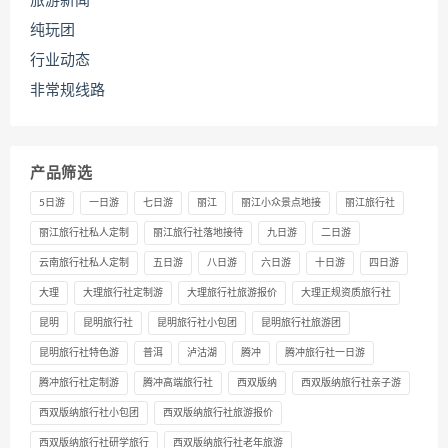
旅游新闻
纯玩团
行业动态
非常规线路
产品筛选
5日游
一日游
七日游
丽江
丽江小众景点地接
丽江旅行社
丽江旅行社私人定制
丽江旅行社落地接待
九日游
二日游
云南旅行社私人定制
五日游
八日游
六日游
十日游
四日游
大理
大理旅行社定制游
大理旅行社旅游报价
大理正规资质旅行社
昆明
昆明旅行社
昆明旅行社小包团
昆明旅行社旅游团
昆明旅行社特色游
普洱
泸沽湖
腾冲
腾冲旅行社一日游
腾冲旅行社定制游
腾冲高端旅行社
西双版纳
西双版纳旅行社亲子游
西双版纳旅行社小包团
西双版纳旅行社旅游报价
西双版纳旅行社研学旅行
西双版纳旅行社老年旅游