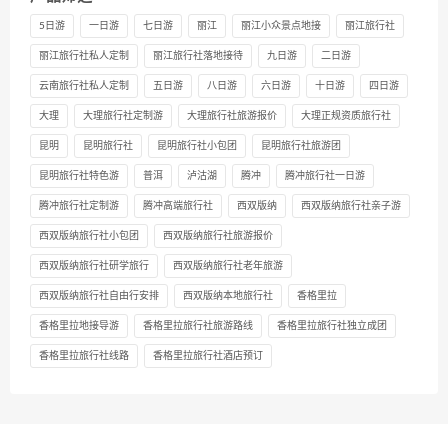
5日游
一日游
七日游
丽江
丽江小众景点地接
丽江旅行社
丽江旅行社私人定制
丽江旅行社落地接待
九日游
二日游
云南旅行社私人定制
五日游
八日游
六日游
十日游
四日游
大理
大理旅行社定制游
大理旅行社旅游报价
大理正规资质旅行社
昆明
昆明旅行社
昆明旅行社小包团
昆明旅行社旅游团
昆明旅行社特色游
普洱
泸沽湖
腾冲
腾冲旅行社一日游
腾冲旅行社定制游
腾冲高端旅行社
西双版纳
西双版纳旅行社亲子游
西双版纳旅行社小包团
西双版纳旅行社旅游报价
西双版纳旅行社研学旅行
西双版纳旅行社老年旅游
西双版纳旅行社自由行安排
西双版纳本地旅行社
香格里拉
香格里拉地接导游
香格里拉旅行社旅游路线
香格里拉旅行社独立成团
香格里拉旅行社线路
香格里拉旅行社酒店预订